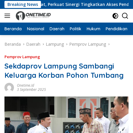
Langsung
pung Barat, Perkuat Sinergi Tingkatkan Akses Pendidikan Ti
Breaking News
ke
konten
Beranda
Nasional
Daerah
Politik
Hukum
Pendidikan
Beranda
Daerah
Lampung
Pemprov Lampung
Pemprov Lampung
Sekdaprov Lampung Sambangi
Keluarga Korban Pohon Tumbang
Onetime.id
3 September 2025