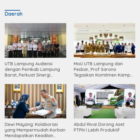
Daerah
UTB Lampung Audiensi
MoU UTB Lampung dan
dengan Pemkab Lampung
Pesbar, Prof Sarono
Barat, Perkuat Sinergi
Tegaskan Komitmen Kampus
Tingkatkan Akses Pendidikan
Berdampak bagi
Tinggi
Masyarakat
Dewi Mayang: Kolaborasi
Abdul Rivai Dorong Aset
yang Mempermudah Korban
PTPN I Lebih Produktif
Mendapatkan Keadilan