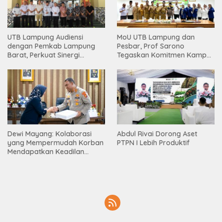
UTB Lampung Audiensi
MoU UTB Lampung dan
dengan Pemkab Lampung
Pesbar, Prof Sarono
Barat, Perkuat Sinergi
Tegaskan Komitmen Kampus
Tingkatkan Akses Pendidikan
Berdampak bagi
Tinggi
Masyarakat
Dewi Mayang: Kolaborasi
Abdul Rivai Dorong Aset
yang Mempermudah Korban
PTPN I Lebih Produktif
Mendapatkan Keadilan
Harus Terus Dilanjutkan