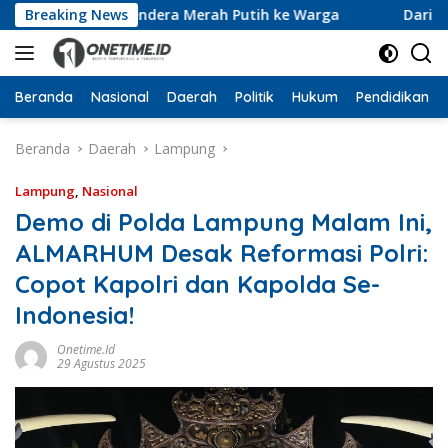
Langsung
 10 Ribu Bendera Merah Putih ke Warga
Breaking News
Dari Ruang Re
ke
konten
Beranda
Nasional
Daerah
Politik
Hukum
Pendidikan
Beranda
Daerah
Lampung
Lampung
,
Nasional
Demo di Polda Lampung Malam Ini,
ALMARHUM Desak Reformasi Polri:
Copot Kapolri dan Kapolda Se-
Indonesia!
Onetime.id
29 Agustus 2025