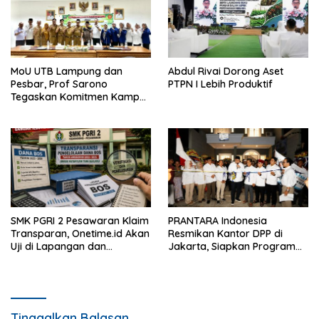
MoU UTB Lampung dan
Abdul Rivai Dorong Aset
Pesbar, Prof Sarono
PTPN I Lebih Produktif
Tegaskan Komitmen Kampus
Berdampak bagi
Masyarakat
SMK PGRI 2 Pesawaran Klaim
PRANTARA Indonesia
Transparan, Onetime.id Akan
Resmikan Kantor DPP di
Uji di Lapangan dan
Jakarta, Siapkan Program
Verifikasi Dokumen Dana
Konsolidasi Nasional
BOS
Tinggalkan Balasan