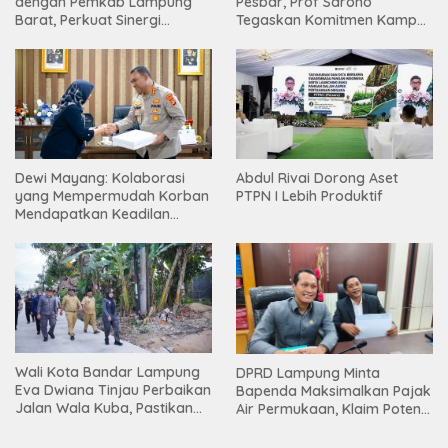
dengan Pemkab Lampung
Pesbar, Prof Sarono
Barat, Perkuat Sinergi
Tegaskan Komitmen Kampus
Tingkatkan Akses Pendidikan
Berdampak bagi
Tinggi
Masyarakat
Dewi Mayang: Kolaborasi
Abdul Rivai Dorong Aset
yang Mempermudah Korban
PTPN I Lebih Produktif
Mendapatkan Keadilan
Harus Terus Dilanjutkan
Wali Kota Bandar Lampung
DPRD Lampung Minta
Eva Dwiana Tinjau Perbaikan
Bapenda Maksimalkan Pajak
Jalan Wala Kuba, Pastikan
Air Permukaan, Klaim Potensi
Mobilitas Warga Kembali
PAD Masih Besar
Lancar