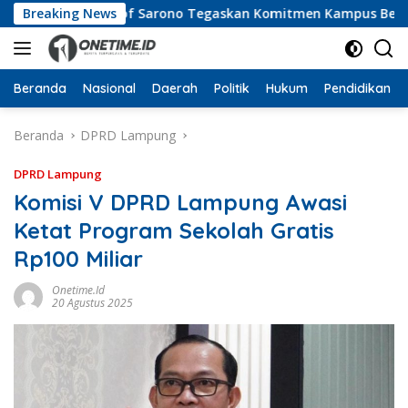
Langsung
Pesbar, Prof Sarono Tegaskan Komitmen Kampus Berdampak 
Breaking News
ke
konten
Beranda
Nasional
Daerah
Politik
Hukum
Pendidikan
Beranda
DPRD Lampung
DPRD Lampung
Komisi V DPRD Lampung Awasi
Ketat Program Sekolah Gratis
Rp100 Miliar
Onetime.id
20 Agustus 2025