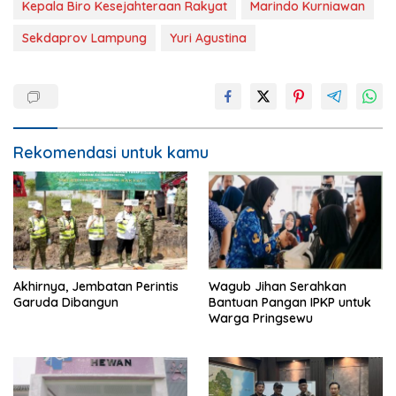
Kepala Biro Kesejahteraan Rakyat
Marindo Kurniawan
Sekdaprov Lampung
Yuri Agustina
Rekomendasi untuk kamu
Akhirnya, Jembatan Perintis
Wagub Jihan Serahkan
Garuda Dibangun
Bantuan Pangan IPKP untuk
Warga Pringsewu