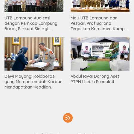
UTB Lampung Audiensi
MoU UTB Lampung dan
dengan Pemkab Lampung
Pesbar, Prof Sarono
Barat, Perkuat Sinergi
Tegaskan Komitmen Kampus
Tingkatkan Akses Pendidikan
Berdampak bagi
Tinggi
Masyarakat
Dewi Mayang: Kolaborasi
Abdul Rivai Dorong Aset
yang Mempermudah Korban
PTPN I Lebih Produktif
Mendapatkan Keadilan
Harus Terus Dilanjutkan