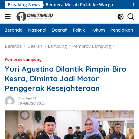
Langsung
kan 10 Ribu Bendera Merah Putih ke Warga
Breaking News
Dari Ruan
ke
konten
Beranda
Nasional
Daerah
Politik
Hukum
Pendidikan
Beranda
Daerah
Lampung
Pemprov Lampung
Pemprov Lampung
Yuri Agustina Dilantik Pimpin Biro
Kesra, Diminta Jadi Motor
Penggerak Kesejahteraan
Onetime.id
19 Agustus 2025