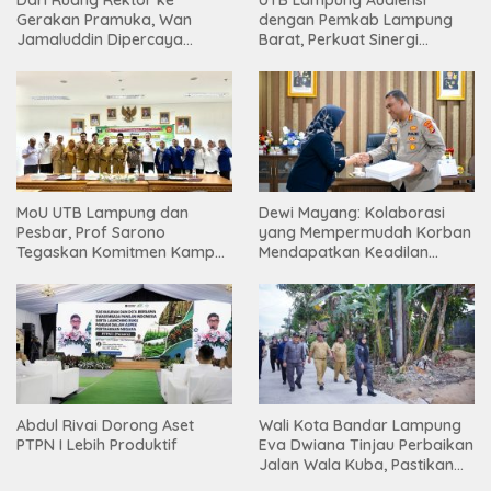
Gerakan Pramuka, Wan
dengan Pemkab Lampung
Jamaluddin Dipercaya
Barat, Perkuat Sinergi
Bentuk Karakter Generasi
Tingkatkan Akses Pendidikan
Muda
Tinggi
MoU UTB Lampung dan
Dewi Mayang: Kolaborasi
Pesbar, Prof Sarono
yang Mempermudah Korban
Tegaskan Komitmen Kampus
Mendapatkan Keadilan
Berdampak bagi
Harus Terus Dilanjutkan
Masyarakat
Abdul Rivai Dorong Aset
Wali Kota Bandar Lampung
PTPN I Lebih Produktif
Eva Dwiana Tinjau Perbaikan
Jalan Wala Kuba, Pastikan
Mobilitas Warga Kembali