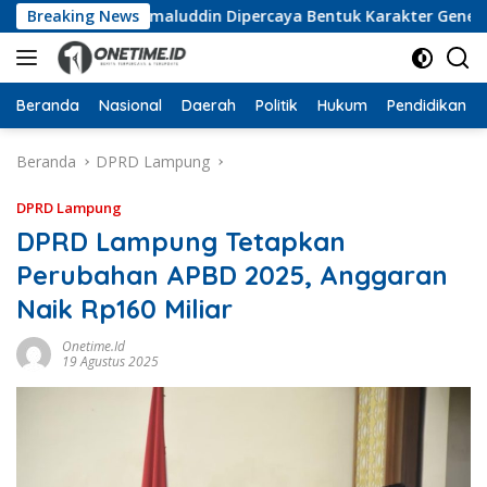
Langsung
uka, Wan Jamaluddin Dipercaya Bentuk Karakter Generasi Mud
Breaking News
ke
konten
Beranda
Nasional
Daerah
Politik
Hukum
Pendidikan
Beranda
DPRD Lampung
DPRD Lampung
DPRD Lampung Tetapkan
Perubahan APBD 2025, Anggaran
Naik Rp160 Miliar
Onetime.id
19 Agustus 2025