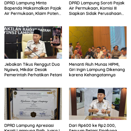
DPRD Lampung Minta
DPRD Lampung Soroti Pajak
Bapenda Maksimalkan Pajak
Air Permukaan, Komisi III
Air Permukaan, Klaim Potensi
Siapkan Sidak Perusahaan
PAD Masih Besar
Pengguna Air
Jebakan Tikus Renggut Dua
Menanti Riuh Munas HIPMI,
Nyawa, Mikdar Desak
Giri Ingin Lampung Dikenang
Pemerintah Perhatikan Petani
karena Kehangatannya
DPRD Lampung Apresiasi
Dari Rp600 ke Rp2.000,
Kejati Lampung Raih Juara I
Senyum Petani Singkong