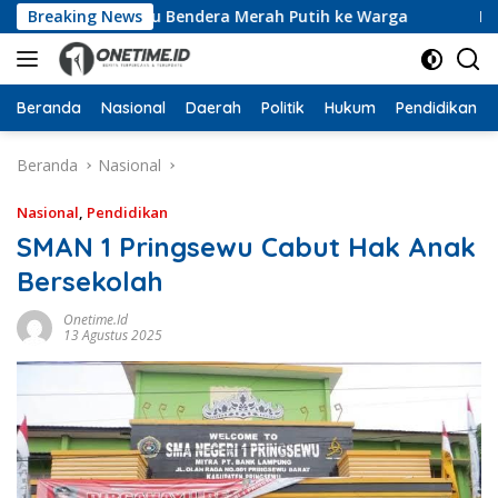
Langsung
kan 10 Ribu Bendera Merah Putih ke Warga
Breaking News
Dari Ruang
ke
konten
Beranda
Nasional
Daerah
Politik
Hukum
Pendidikan
Beranda
Nasional
Nasional
,
Pendidikan
SMAN 1 Pringsewu Cabut Hak Anak
Bersekolah
Onetime.id
13 Agustus 2025