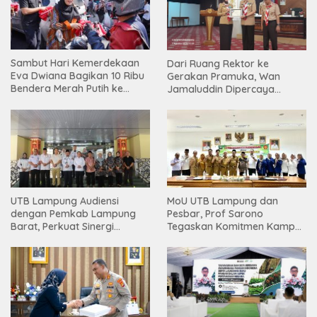
Sambut Hari Kemerdekaan
Dari Ruang Rektor ke
Eva Dwiana Bagikan 10 Ribu
Gerakan Pramuka, Wan
Bendera Merah Putih ke
Jamaluddin Dipercaya
Warga
Bentuk Karakter Generasi
Muda
UTB Lampung Audiensi
MoU UTB Lampung dan
dengan Pemkab Lampung
Pesbar, Prof Sarono
Barat, Perkuat Sinergi
Tegaskan Komitmen Kampus
Tingkatkan Akses Pendidikan
Berdampak bagi
Tinggi
Masyarakat