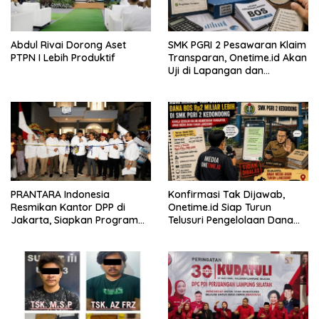
Abdul Rivai Dorong Aset
SMK PGRI 2 Pesawaran Klaim
PTPN I Lebih Produktif
Transparan, Onetime.id Akan
Uji di Lapangan dan
Verifikasi Dokumen Dana
BOS
PRANTARA Indonesia
Konfirmasi Tak Dijawab,
Resmikan Kantor DPP di
Onetime.id Siap Turun
Jakarta, Siapkan Program
Telusuri Pengelolaan Dana
Konsolidasi Nasional
BOS Rp2 Miliar Lebih di SMK
PGRI 2 Kedondong