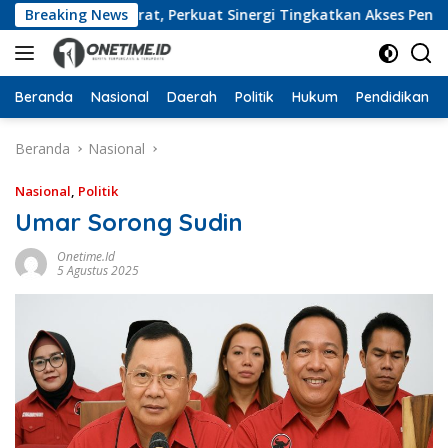
Langsung
mpung Barat, Perkuat Sinergi Tingkatkan Akses Pendidikan T
Breaking News
ke
konten
Beranda
Nasional
Daerah
Politik
Hukum
Pendidikan
Beranda
Nasional
Nasional
,
Politik
Umar Sorong Sudin
Onetime.id
5 Agustus 2025