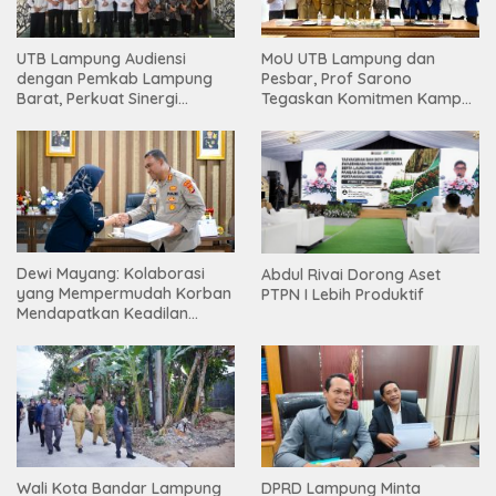
UTB Lampung Audiensi
MoU UTB Lampung dan
dengan Pemkab Lampung
Pesbar, Prof Sarono
Barat, Perkuat Sinergi
Tegaskan Komitmen Kampus
Tingkatkan Akses Pendidikan
Berdampak bagi
Tinggi
Masyarakat
Dewi Mayang: Kolaborasi
Abdul Rivai Dorong Aset
yang Mempermudah Korban
PTPN I Lebih Produktif
Mendapatkan Keadilan
Harus Terus Dilanjutkan
Wali Kota Bandar Lampung
DPRD Lampung Minta