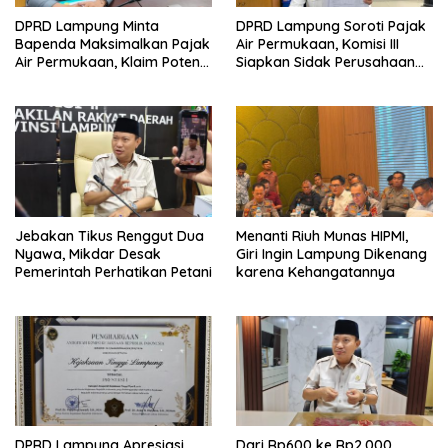
DPRD Lampung Minta
DPRD Lampung Soroti Pajak
Bapenda Maksimalkan Pajak
Air Permukaan, Komisi III
Air Permukaan, Klaim Potensi
Siapkan Sidak Perusahaan
PAD Masih Besar
Pengguna Air
Jebakan Tikus Renggut Dua
Menanti Riuh Munas HIPMI,
Nyawa, Mikdar Desak
Giri Ingin Lampung Dikenang
Pemerintah Perhatikan Petani
karena Kehangatannya
DPRD Lampung Apresiasi
Dari Rp600 ke Rp2.000,