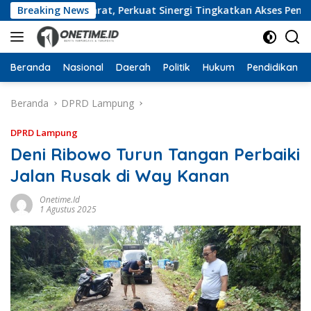
Langsung
ampung Barat, Perkuat Sinergi Tingkatkan Akses Pendidikan T
Breaking News
ke
konten
Beranda
Nasional
Daerah
Politik
Hukum
Pendidikan
Beranda
DPRD Lampung
DPRD Lampung
Deni Ribowo Turun Tangan Perbaiki
Jalan Rusak di Way Kanan
Onetime.id
1 Agustus 2025