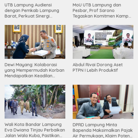
UTB Lampung Audiensi
MoU UTB Lampung dan
dengan Pemkab Lampung
Pesbar, Prof Sarono
Barat, Perkuat Sinergi
Tegaskan Komitmen Kampus
Tingkatkan Akses Pendidikan
Berdampak bagi
Tinggi
Masyarakat
Dewi Mayang: Kolaborasi
Abdul Rivai Dorong Aset
yang Mempermudah Korban
PTPN I Lebih Produktif
Mendapatkan Keadilan
Harus Terus Dilanjutkan
Wali Kota Bandar Lampung
DPRD Lampung Minta
Eva Dwiana Tinjau Perbaikan
Bapenda Maksimalkan Pajak
Jalan Wala Kuba, Pastikan
Air Permukaan, Klaim Potensi