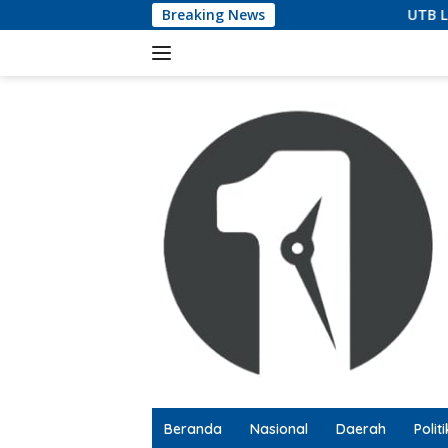
Langsung
Breaking News
UTB Lampung Audiensi den
ke
konten
Beranda
Nasional
Daerah
Politi