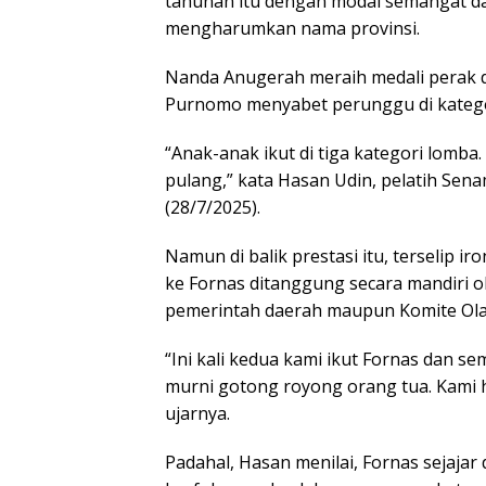
tahunan itu dengan modal semangat dan
mengharumkan nama provinsi.
Nanda Anugerah meraih medali perak di
Purnomo menyabet perunggu di kategor
“Anak-anak ikut di tiga kategori lomba.
pulang,” kata Hasan Udin, pelatih Sen
(28/7/2025).
Namun di balik prestasi itu, terselip 
ke Fornas ditanggung secara mandiri o
pemerintah daerah maupun Komite Ola
“Ini kali kedua kami ikut Fornas dan s
murni gotong royong orang tua. Kam
ujarnya.
Padahal, Hasan menilai, Fornas sejaja