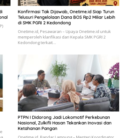
di
Konfirmasi Tak Dijawab, Onetime.id Siap Turun
onal
Telusuri Pengelolaan Dana BOS Rp2 Miliar Lebih
di SMK PGRI 2 Kedondong
P)
Onetime.id, Pesawaran – Upaya Onetime.id untuk
memperoleh klarifikasi dari Kepala SMK PGRI 2
Kedondong terkait…
PTPN I Didorong Jadi Lokomotif Perkebunan
Nasional, Zulkifli Hasan Tekankan Inovasi dan
Ketahanan Pangan
se
ma
Onetime.id, Bandar Lampung – Menteri Koordinator