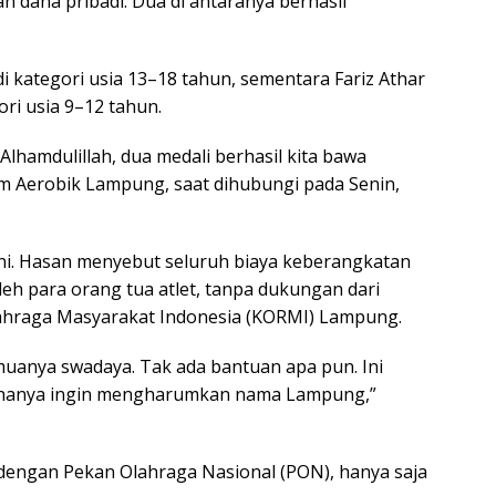
 dana pribadi. Dua di antaranya berhasil
 kategori usia 13–18 tahun, sementara Fariz Athar
i usia 9–12 tahun.
 Alhamdulillah, dua medali berhasil kita bawa
am Aerobik Lampung, saat dihubungi pada Senin,
ironi. Hasan menyebut seluruh biaya keberangkatan
leh para orang tua atlet, tanpa dukungan dari
hraga Masyarakat Indonesia (KORMI) Lampung.
emuanya swadaya. Tak ada bantuan apa pun. Ini
i hanya ingin mengharumkan nama Lampung,”
r dengan Pekan Olahraga Nasional (PON), hanya saja