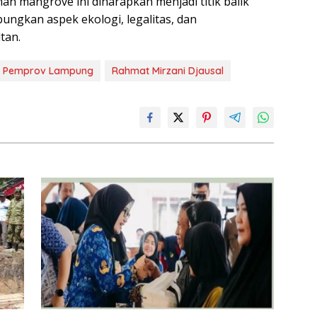
an mangrove ini diharapkan menjadi titik balik
ngkan aspek ekologi, legalitas, dan
tan.
Pemprov Lampung
Rahmat Mirzani Djausal