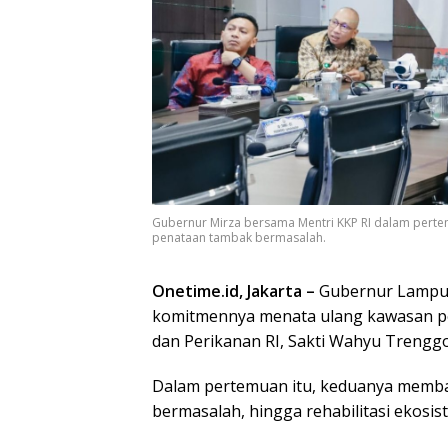
Gubernur Mirza bersama Mentri KKP RI dalam pert
penataan tambak bermasalah.
Onetime.id, Jakarta –
Gubernur Lampun
komitmennya menata ulang kawasan pe
dan Perikanan RI, Sakti Wahyu Trenggon
Dalam pertemuan itu, keduanya memba
bermasalah, hingga rehabilitasi ekos