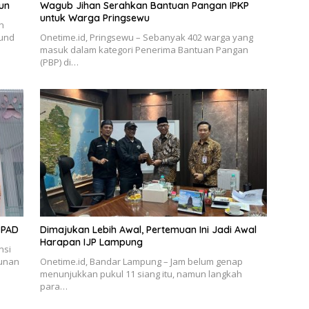
un
Wagub Jihan Serahkan Bantuan Pangan IPKP
untuk Warga Pringsewu
n
ound
Onetime.id, Pringsewu – Sebanyak 402 warga yang
masuk dalam kategori Penerima Bantuan Pangan
(PBP) di…
 PAD
Dimajukan Lebih Awal, Pertemuan Ini Jadi Awal
Harapan IJP Lampung
nsi
unan
Onetime.id, Bandar Lampung – Jam belum genap
menunjukkan pukul 11 siang itu, namun langkah
para…