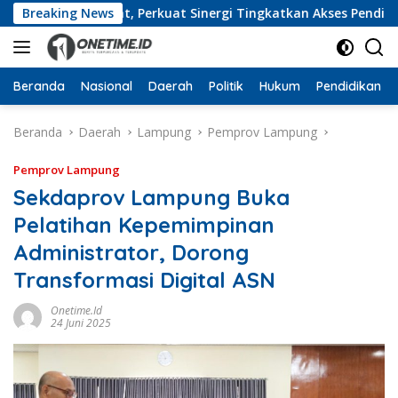
Langsung
pung Barat, Perkuat Sinergi Tingkatkan Akses Pendidikan Ti
Breaking News
ke
konten
Beranda
Nasional
Daerah
Politik
Hukum
Pendidikan
Beranda
Daerah
Lampung
Pemprov Lampung
Pemprov Lampung
Sekdaprov Lampung Buka
Pelatihan Kepemimpinan
Administrator, Dorong
Transformasi Digital ASN
Onetime.id
24 Juni 2025