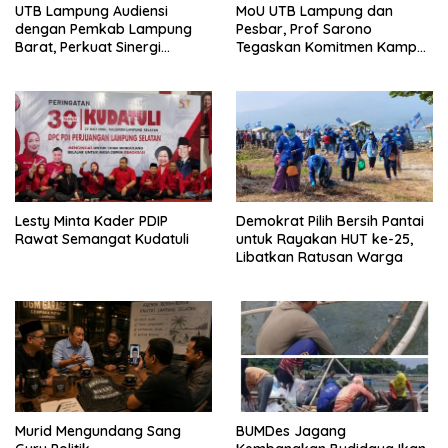
UTB Lampung Audiensi
MoU UTB Lampung dan
dengan Pemkab Lampung
Pesbar, Prof Sarono
Barat, Perkuat Sinergi
Tegaskan Komitmen Kampus
Tingkatkan Akses Pendidikan
Berdampak bagi
Tinggi
Masyarakat
Lesty Minta Kader PDIP
Demokrat Pilih Bersih Pantai
Rawat Semangat Kudatuli
untuk Rayakan HUT ke-25,
Libatkan Ratusan Warga
Murid Mengundang Sang
BUMDes Jagang