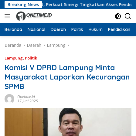
Langsung
ng Barat, Perkuat Sinergi Tingkatkan Akses Pendidikan Ting
Breaking News
ke
konten
Beranda
Nasional
Daerah
Politik
Hukum
Pendidikan
Beranda
Daerah
Lampung
Lampung
,
Politik
Komisi V DPRD Lampung Minta
Masyarakat Laporkan Kecurangan
SPMB
Onetime.id
17 Juni 2025