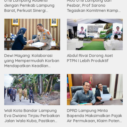
UTB Lampung Audiensi
MoU UTB Lampung dan
dengan Pemkab Lampung
Pesbar, Prof Sarono
Barat, Perkuat Sinergi
Tegaskan Komitmen Kampus
Tingkatkan Akses Pendidikan
Berdampak bagi
Tinggi
Masyarakat
Dewi Mayang: Kolaborasi
Abdul Rivai Dorong Aset
yang Mempermudah Korban
PTPN I Lebih Produktif
Mendapatkan Keadilan
Harus Terus Dilanjutkan
Wali Kota Bandar Lampung
DPRD Lampung Minta
Eva Dwiana Tinjau Perbaikan
Bapenda Maksimalkan Pajak
Jalan Wala Kuba, Pastikan
Air Permukaan, Klaim Potensi
Mobilitas Warga Kembali
PAD Masih Besar