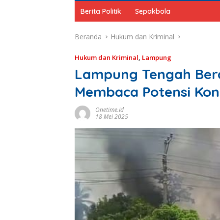
Berita Politik
Sepakbola
Beranda
Hukum dan Kriminal
Hukum dan Kriminal
,
Lampung
Lampung Tengah Berd
Membaca Potensi Konf
Onetime.id
18 Mei 2025