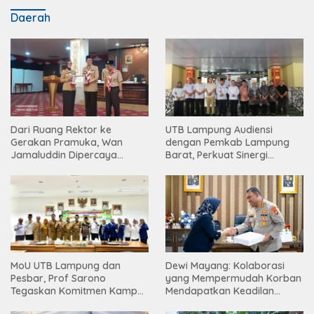
Daerah
Dari Ruang Rektor ke
UTB Lampung Audiensi
Gerakan Pramuka, Wan
dengan Pemkab Lampung
Jamaluddin Dipercaya
Barat, Perkuat Sinergi
Bentuk Karakter Generasi
Tingkatkan Akses Pendidikan
Muda
Tinggi
Dewi Mayang: Kolaborasi
MoU UTB Lampung dan
yang Mempermudah Korban
Pesbar, Prof Sarono
Mendapatkan Keadilan
Tegaskan Komitmen Kampus
Harus Terus Dilanjutkan
Berdampak bagi