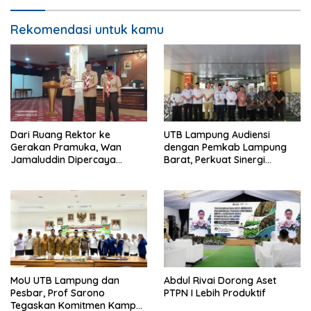
Rekomendasi untuk kamu
Dari Ruang Rektor ke
UTB Lampung Audiensi
Gerakan Pramuka, Wan
dengan Pemkab Lampung
Jamaluddin Dipercaya
Barat, Perkuat Sinergi
Bentuk Karakter Generasi
Tingkatkan Akses Pendidikan
Muda
Tinggi
MoU UTB Lampung dan
Abdul Rivai Dorong Aset
Pesbar, Prof Sarono
PTPN I Lebih Produktif
Tegaskan Komitmen Kampus