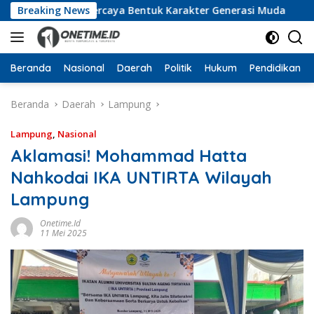
Langsung
luddin Dipercaya Bentuk Karakter Generasi Muda
Breaking News
UTB 
ke
konten
Beranda
Nasional
Daerah
Politik
Hukum
Pendidikan
Beranda
Daerah
Lampung
Lampung
,
Nasional
Aklamasi! Mohammad Hatta
Nahkodai IKA UNTIRTA Wilayah
Lampung
Onetime.id
11 Mei 2025