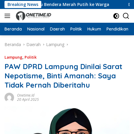
Langsung
kan 10 Ribu Bendera Merah Putih ke Warga
Breaking News
Dari Ruang
ke
konten
Beranda
Nasional
Daerah
Politik
Hukum
Pendidikan
Beranda
Daerah
Lampung
Lampung
,
Politik
PAW DPRD Lampung Dinilai Sarat
Nepotisme, Binti Amanah: Saya
Tidak Pernah Diberitahu
Onetime.id
20 April 2025