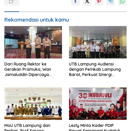
Rekomendasi untuk kamu
Dari Ruang Rektor ke
UTB Lampung Audiensi
Gerakan Pramuka, Wan
dengan Pemkab Lampung
Jamaluddin Dipercaya
Barat, Perkuat Sinergi
Bentuk Karakter Generasi
Tingkatkan Akses Pendidikan
Muda
Tinggi
MoU UTB Lampung dan
Lesty Minta Kader PDIP
Pesbar, Prof Sarono
Rawat Semangat Kudatuli