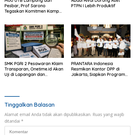
MoU UTB Lampung dan
Abdul Rivai Dorong Aset
Pesbar, Prof Sarono
PTPN I Lebih Produktif
Tegaskan Komitmen Kampus
Berdampak bagi
Masyarakat
SMK PGRI 2 Pesawaran Klaim
PRANTARA Indonesia
Transparan, Onetime.id Akan
Resmikan Kantor DPP di
Uji di Lapangan dan
Jakarta, Siapkan Program
Verifikasi Dokumen Dana
Konsolidasi Nasional
BOS
Tinggalkan Balasan
Alamat email Anda tidak akan dipublikasikan.
Ruas yang wajib
ditandai
*