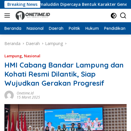
Langsung
uka, Wan Jamaluddin Dipercaya Bentuk Karakter Generasi Muda
Breaking News
ke
konten
Beranda
Nasional
Daerah
Politik
Hukum
Pendidikan
Beranda
Daerah
Lampung
Lampung
,
Nasional
HMI Cabang Bandar Lampung dan
Kohati Resmi Dilantik, Siap
Wujudkan Gerakan Progresif
Onetime.id
15 Maret 2025