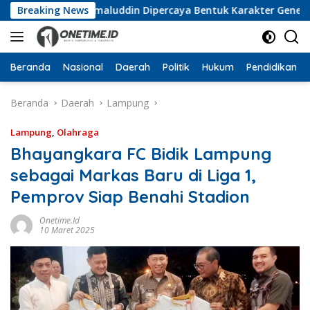
Langsung
muka, Wan Jamaluddin Dipercaya Bentuk Karakter Generasi Mu
Breaking News
ke
konten
Beranda
Nasional
Daerah
Politik
Hukum
Pendidikan
Beranda
Daerah
Lampung
Lampung
,
Olahraga
Bhayangkara FC Bidik Lampung
sebagai Markas Baru di Liga 1,
Pemprov Siap Benahi Stadion
Onetime.id
10 Maret 2025