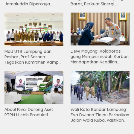
Jamaluddin Dipercaya
Barat, Perkuat Sinergi
Bentuk Karakter Generasi
Tingkatkan Akses Pendidikan
Muda
Tinggi
Dewi Mayang: Kolaborasi
MoU UTB Lampung dan
yang Mempermudah Korban
Pesbar, Prof Sarono
Mendapatkan Keadilan
Tegaskan Komitmen Kampus
Harus Terus Dilanjutkan
Berdampak bagi
Masyarakat
Abdul Rivai Dorong Aset
Wali Kota Bandar Lampung
PTPN I Lebih Produktif
Eva Dwiana Tinjau Perbaikan
Jalan Wala Kuba, Pastikan
Mobilitas Warga Kembali
Lancar