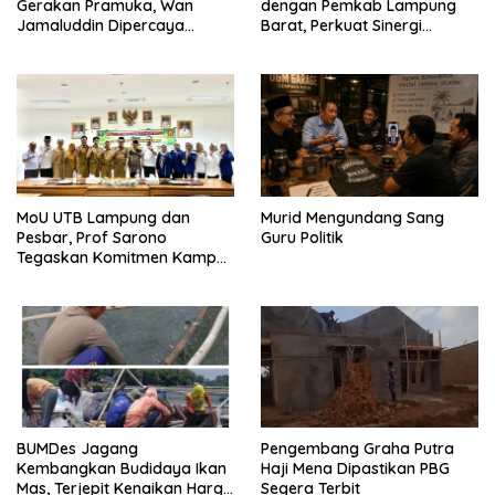
Gerakan Pramuka, Wan
dengan Pemkab Lampung
Jamaluddin Dipercaya
Barat, Perkuat Sinergi
Bentuk Karakter Generasi
Tingkatkan Akses Pendidikan
Muda
Tinggi
MoU UTB Lampung dan
Murid Mengundang Sang
Pesbar, Prof Sarono
Guru Politik
Tegaskan Komitmen Kampus
Berdampak bagi
Masyarakat
BUMDes Jagang
Pengembang Graha Putra
Kembangkan Budidaya Ikan
Haji Mena Dipastikan PBG
Mas, Terjepit Kenaikan Harga
Segera Terbit