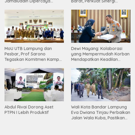
Jamaluddin Dipercaya
Barat, Perkuat Sinergi
Bentuk Karakter Generasi
Tingkatkan Akses Pendidikan
Muda
Tinggi
MoU UTB Lampung dan
Dewi Mayang: Kolaborasi
Pesbar, Prof Sarono
yang Mempermudah Korban
Tegaskan Komitmen Kampus
Mendapatkan Keadilan
Berdampak bagi
Harus Terus Dilanjutkan
Masyarakat
Abdul Rivai Dorong Aset
Wali Kota Bandar Lampung
PTPN I Lebih Produktif
Eva Dwiana Tinjau Perbaikan
Jalan Wala Kuba, Pastikan
Mobilitas Warga Kembali
Lancar