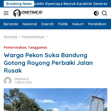
Langsung
, Wan Jamaluddin Dipercaya Bentuk Karakter Generasi Muda
Breaking News
ke
konten
Beranda
Nasional
Daerah
Politik
Hukum
Pendidikan
Beranda
Pemerintahan
Pemerintahan
,
Tanggamus
Warga Pekon Suka Bandung
Gotong Royong Perbaiki Jalan
Rusak
Onetime.id
1 Maret 2025