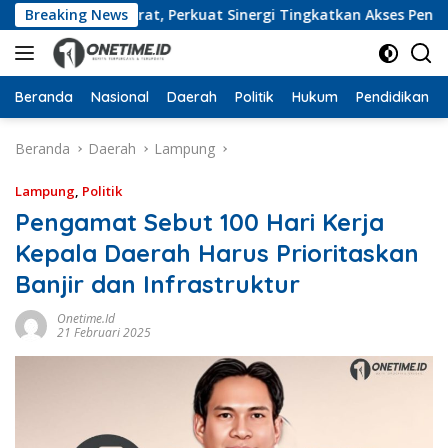
Langsung
Lampung Barat, Perkuat Sinergi Tingkatkan Akses Pendidikan 
Breaking News
ke
konten
Beranda
Nasional
Daerah
Politik
Hukum
Pendidikan
Beranda
Daerah
Lampung
Lampung
,
Politik
Pengamat Sebut 100 Hari Kerja
Kepala Daerah Harus Prioritaskan
Banjir dan Infrastruktur
Onetime.id
21 Februari 2025