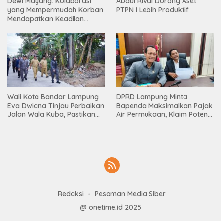
Dewi Mayang: Kolaborasi
Abdul Rivai Dorong Aset
yang Mempermudah Korban
PTPN I Lebih Produktif
Mendapatkan Keadilan
Harus Terus Dilanjutkan
Wali Kota Bandar Lampung
DPRD Lampung Minta
Eva Dwiana Tinjau Perbaikan
Bapenda Maksimalkan Pajak
Jalan Wala Kuba, Pastikan
Air Permukaan, Klaim Potensi
Mobilitas Warga Kembali
PAD Masih Besar
Lancar
Redaksi
Pesoman Media Siber
@ onetime.id 2025