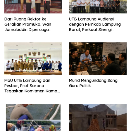
Dari Ruang Rektor ke
UTB Lampung Audiensi
Gerakan Pramuka, Wan
dengan Pemkab Lampung
Jamaluddin Dipercaya
Barat, Perkuat Sinergi
Bentuk Karakter Generasi
Tingkatkan Akses Pendidikan
Muda
Tinggi
MoU UTB Lampung dan
Murid Mengundang Sang
Pesbar, Prof Sarono
Guru Politik
Tegaskan Komitmen Kampus
Berdampak bagi
Masyarakat