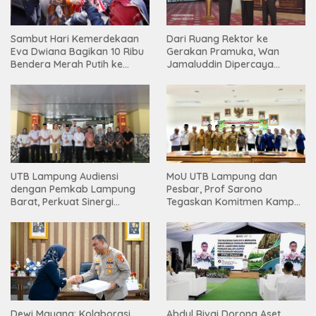
Sambut Hari Kemerdekaan
Dari Ruang Rektor ke
Eva Dwiana Bagikan 10 Ribu
Gerakan Pramuka, Wan
Bendera Merah Putih ke
Jamaluddin Dipercaya
Warga
Bentuk Karakter Generasi
Muda
UTB Lampung Audiensi
MoU UTB Lampung dan
dengan Pemkab Lampung
Pesbar, Prof Sarono
Barat, Perkuat Sinergi
Tegaskan Komitmen Kampus
Tingkatkan Akses Pendidikan
Berdampak bagi
Tinggi
Masyarakat
Dewi Mayang: Kolaborasi
Abdul Rivai Dorong Aset