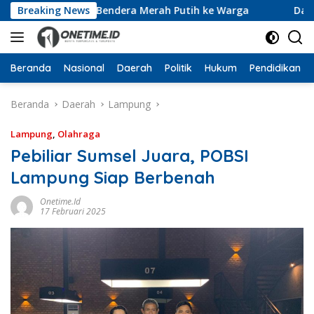
Langsung
n 10 Ribu Bendera Merah Putih ke Warga
Breaking News
Dari Ruang R
ke
konten
Beranda
Nasional
Daerah
Politik
Hukum
Pendidikan
Beranda
Daerah
Lampung
Lampung
,
Olahraga
Pebiliar Sumsel Juara, POBSI
Lampung Siap Berbenah
Onetime.id
17 Februari 2025