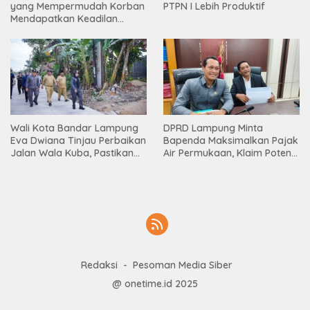
yang Mempermudah Korban
PTPN I Lebih Produktif
Mendapatkan Keadilan
Harus Terus Dilanjutkan
Wali Kota Bandar Lampung
DPRD Lampung Minta
Eva Dwiana Tinjau Perbaikan
Bapenda Maksimalkan Pajak
Jalan Wala Kuba, Pastikan
Air Permukaan, Klaim Potensi
Mobilitas Warga Kembali
PAD Masih Besar
Lancar
Redaksi
Pesoman Media Siber
@ onetime.id 2025