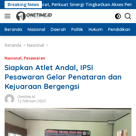
Langsung
mpung Barat, Perkuat Sinergi Tingkatkan Akses Pendidikan T
Breaking News
ke
konten
Beranda
Nasional
Daerah
Politik
Hukum
Pendidikan
Beranda
Nasional
Nasional
,
Pesawaran
Siapkan Atlet Andal, IPSI
Pesawaran Gelar Penataran dan
Kejuaraan Bergengsi
Onetime.id
12 Februari 2025