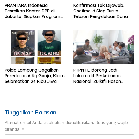
PRANTARA Indonesia
Konfirmasi Tak Dijawab,
Resmikan Kantor DPP di
Onetime.id Siap Turun
Jakarta, Siapkan Program
Telusuri Pengelolaan Dana
Konsolidasi Nasional
BOS Rp2 Miliar Lebih di SMK
PGRI 2 Kedondong
Polda Lampung Gagalkan
PTPN I Didorong Jadi
Peredaran 6 Kg Ganja, Klaim
Lokomotif Perkebunan
Selamatkan 24 Ribu Jiwa
Nasional, Zulkifli Hasan
Tekankan Inovasi dan
Ketahanan Pangan
Tinggalkan Balasan
Alamat email Anda tidak akan dipublikasikan.
Ruas yang wajib
ditandai
*