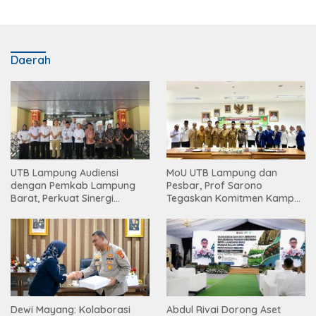
Daerah
UTB Lampung Audiensi
MoU UTB Lampung dan
dengan Pemkab Lampung
Pesbar, Prof Sarono
Barat, Perkuat Sinergi
Tegaskan Komitmen Kampus
Tingkatkan Akses Pendidikan
Berdampak bagi
Tinggi
Masyarakat
Dewi Mayang: Kolaborasi
Abdul Rivai Dorong Aset