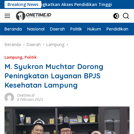
Langsung
Sinergi Tingkatkan Akses Pendidikan Tinggi
Breaking News
MoU UTB 
ke
konten
Beranda
Nasional
Daerah
Politik
Hukum
Pendidikan
Beranda
Daerah
Lampung
Lampung
,
Politik
M. Syukron Muchtar Dorong
Peningkatan Layanan BPJS
Kesehatan Lampung
Onetime.id
8 Februari 2025