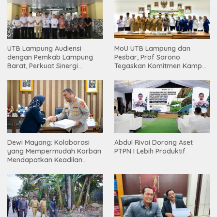
UTB Lampung Audiensi
MoU UTB Lampung dan
dengan Pemkab Lampung
Pesbar, Prof Sarono
Barat, Perkuat Sinergi
Tegaskan Komitmen Kampus
Tingkatkan Akses Pendidikan
Berdampak bagi
Tinggi
Masyarakat
Dewi Mayang: Kolaborasi
Abdul Rivai Dorong Aset
yang Mempermudah Korban
PTPN I Lebih Produktif
Mendapatkan Keadilan
Harus Terus Dilanjutkan