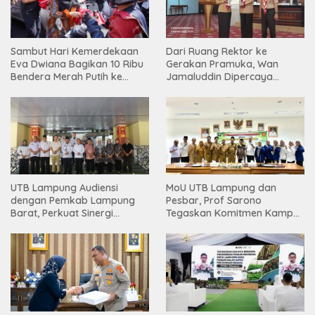
Sambut Hari Kemerdekaan
Dari Ruang Rektor ke
Eva Dwiana Bagikan 10 Ribu
Gerakan Pramuka, Wan
Bendera Merah Putih ke
Jamaluddin Dipercaya
Warga
Bentuk Karakter Generasi
Muda
UTB Lampung Audiensi
MoU UTB Lampung dan
dengan Pemkab Lampung
Pesbar, Prof Sarono
Barat, Perkuat Sinergi
Tegaskan Komitmen Kampus
Tingkatkan Akses Pendidikan
Berdampak bagi
Tinggi
Masyarakat