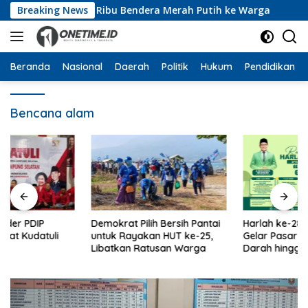
Langsung
na Bagikan 10 Ribu Bendera Merah Putih ke Warga
Breaking News
Dar
ke
konten
Beranda
Nasional
Daerah
Politik
Hukum
Pendidikan
Bencana alam
Demokrat Pilih Bersih Pantai
Harlah ke-28, PKB Lampung
untuk Rayakan HUT ke-25,
Gelar Pasar Murah, Donor
Libatkan Ratusan Warga
Darah hingga Dialog
Mikroplastik