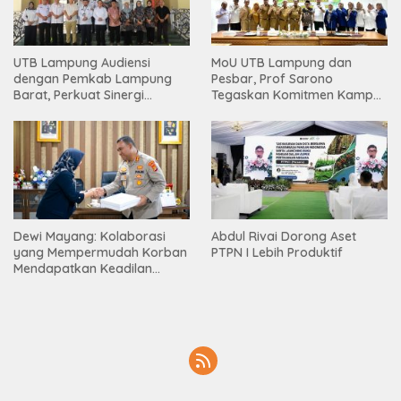
UTB Lampung Audiensi
MoU UTB Lampung dan
dengan Pemkab Lampung
Pesbar, Prof Sarono
Barat, Perkuat Sinergi
Tegaskan Komitmen Kampus
Tingkatkan Akses Pendidikan
Berdampak bagi
Tinggi
Masyarakat
Dewi Mayang: Kolaborasi
Abdul Rivai Dorong Aset
yang Mempermudah Korban
PTPN I Lebih Produktif
Mendapatkan Keadilan
Harus Terus Dilanjutkan