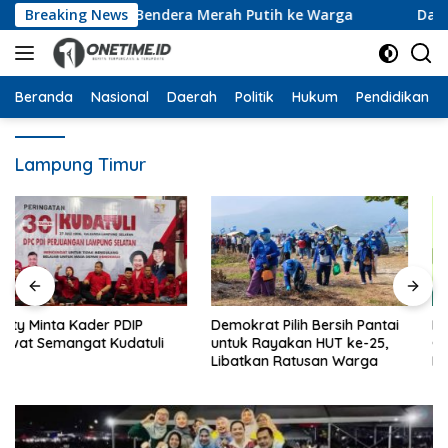
Langsung
ikan 10 Ribu Bendera Merah Putih ke Warga
Breaking News
Dari Ruan
ke
konten
Beranda
Nasional
Daerah
Politik
Hukum
Pendidikan
Lampung Timur
Demokrat Pilih Bersih Pantai
Harlah ke-28, PKB Lampung
untuk Rayakan HUT ke-25,
Gelar Pasar Murah, Donor
Libatkan Ratusan Warga
Darah hingga Dialog
Mikroplastik