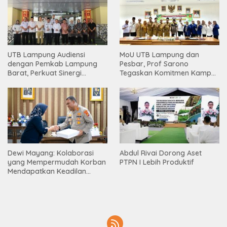
UTB Lampung Audiensi
MoU UTB Lampung dan
dengan Pemkab Lampung
Pesbar, Prof Sarono
Barat, Perkuat Sinergi
Tegaskan Komitmen Kampus
Tingkatkan Akses Pendidikan
Berdampak bagi
Tinggi
Masyarakat
Dewi Mayang: Kolaborasi
Abdul Rivai Dorong Aset
yang Mempermudah Korban
PTPN I Lebih Produktif
Mendapatkan Keadilan
Harus Terus Dilanjutkan