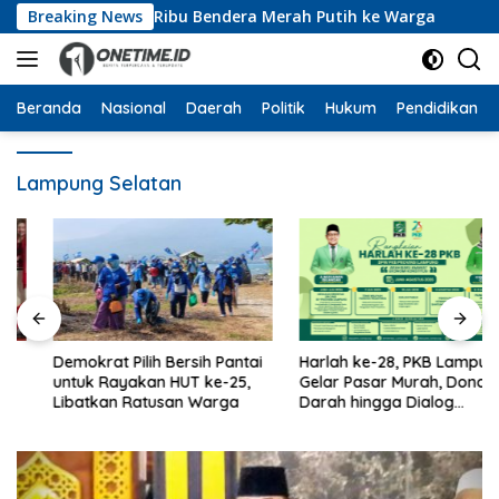
Langsung
a Bagikan 10 Ribu Bendera Merah Putih ke Warga
Breaking News
Dar
ke
konten
Beranda
Nasional
Daerah
Politik
Hukum
Pendidikan
Lampung Selatan
Demokrat Pilih Bersih Pantai
Harlah ke-28, PKB Lampung
untuk Rayakan HUT ke-25,
Gelar Pasar Murah, Donor
Libatkan Ratusan Warga
Darah hingga Dialog
Mikroplastik