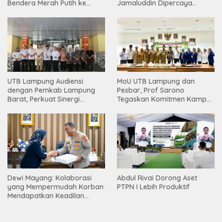
Bendera Merah Putih ke
Jamaluddin Dipercaya
Warga
Bentuk Karakter Generasi
Muda
UTB Lampung Audiensi
MoU UTB Lampung dan
dengan Pemkab Lampung
Pesbar, Prof Sarono
Barat, Perkuat Sinergi
Tegaskan Komitmen Kampus
Tingkatkan Akses Pendidikan
Berdampak bagi
Tinggi
Masyarakat
Dewi Mayang: Kolaborasi
Abdul Rivai Dorong Aset
yang Mempermudah Korban
PTPN I Lebih Produktif
Mendapatkan Keadilan
Harus Terus Dilanjutkan