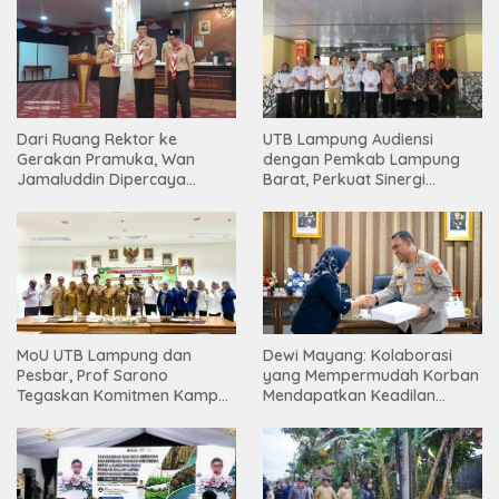
Dari Ruang Rektor ke
UTB Lampung Audiensi
Gerakan Pramuka, Wan
dengan Pemkab Lampung
Jamaluddin Dipercaya
Barat, Perkuat Sinergi
Bentuk Karakter Generasi
Tingkatkan Akses Pendidikan
Muda
Tinggi
MoU UTB Lampung dan
Dewi Mayang: Kolaborasi
Pesbar, Prof Sarono
yang Mempermudah Korban
Tegaskan Komitmen Kampus
Mendapatkan Keadilan
Berdampak bagi
Harus Terus Dilanjutkan
Masyarakat