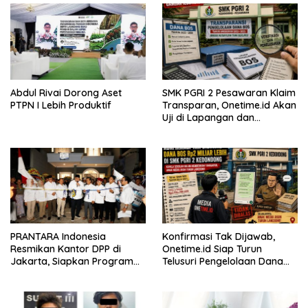
Abdul Rivai Dorong Aset
SMK PGRI 2 Pesawaran Klaim
PTPN I Lebih Produktif
Transparan, Onetime.id Akan
Uji di Lapangan dan
Verifikasi Dokumen Dana
BOS
PRANTARA Indonesia
Konfirmasi Tak Dijawab,
Resmikan Kantor DPP di
Onetime.id Siap Turun
Jakarta, Siapkan Program
Telusuri Pengelolaan Dana
Konsolidasi Nasional
BOS Rp2 Miliar Lebih di SMK
PGRI 2 Kedondong