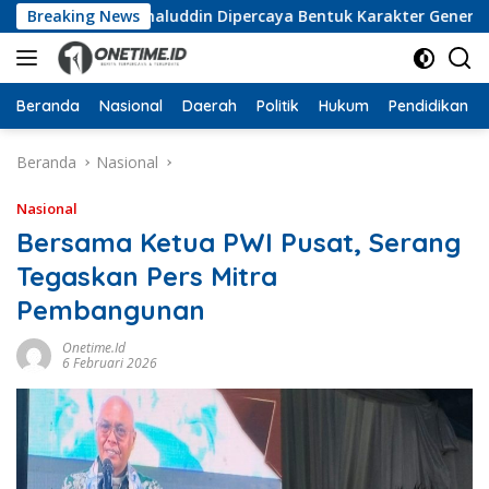
Langsung
ka, Wan Jamaluddin Dipercaya Bentuk Karakter Generasi Muda
Breaking News
ke
konten
Beranda
Nasional
Daerah
Politik
Hukum
Pendidikan
Beranda
Nasional
Nasional
Bersama Ketua PWI Pusat, Serang
Tegaskan Pers Mitra
Pembangunan
Onetime.id
6 Februari 2026