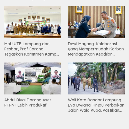
Bentuk Karakter Generasi
Tingkatkan Akses Pendidikan
Muda
Tinggi
Dewi Mayang: Kolaborasi
MoU UTB Lampung dan
yang Mempermudah Korban
Pesbar, Prof Sarono
Mendapatkan Keadilan
Tegaskan Komitmen Kampus
Harus Terus Dilanjutkan
Berdampak bagi
Masyarakat
Abdul Rivai Dorong Aset
Wali Kota Bandar Lampung
PTPN I Lebih Produktif
Eva Dwiana Tinjau Perbaikan
Jalan Wala Kuba, Pastikan
Mobilitas Warga Kembali
Lancar