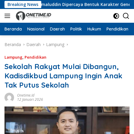
Langsung
uka, Wan Jamaluddin Dipercaya Bentuk Karakter Generasi Muda
Breaking News
ke
konten
Beranda
Nasional
Daerah
Politik
Hukum
Pendidikan
Beranda
Daerah
Lampung
Lampung
,
Pendidikan
Sekolah Rakyat Mulai Dibangun,
Kadisdikbud Lampung Ingin Anak
Tak Putus Sekolah
Onetime.id
12 Januari 2026