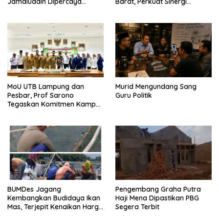
Jamaluddin Dipercaya
Barat, Perkuat Sinergi
Bentuk Karakter Generasi
Tingkatkan Akses Pendidikan
Muda
Tinggi
MoU UTB Lampung dan
Murid Mengundang Sang
Pesbar, Prof Sarono
Guru Politik
Tegaskan Komitmen Kampus
Berdampak bagi
Masyarakat
BUMDes Jagang
Pengembang Graha Putra
Kembangkan Budidaya Ikan
Haji Mena Dipastikan PBG
Mas, Terjepit Kenaikan Harga
Segera Terbit
Pakan