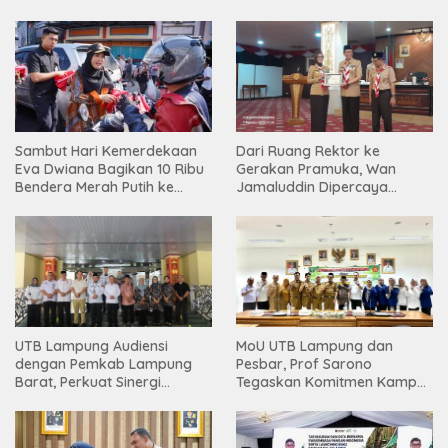
Sambut Hari Kemerdekaan
Dari Ruang Rektor ke
Eva Dwiana Bagikan 10 Ribu
Gerakan Pramuka, Wan
Bendera Merah Putih ke
Jamaluddin Dipercaya
Warga
Bentuk Karakter Generasi
Muda
UTB Lampung Audiensi
MoU UTB Lampung dan
dengan Pemkab Lampung
Pesbar, Prof Sarono
Barat, Perkuat Sinergi
Tegaskan Komitmen Kampus
Tingkatkan Akses Pendidikan
Berdampak bagi
Tinggi
Masyarakat