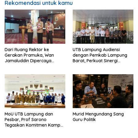
Rekomendasi untuk kamu
Dari Ruang Rektor ke
UTB Lampung Audiensi
Gerakan Pramuka, Wan
dengan Pemkab Lampung
Jamaluddin Dipercaya
Barat, Perkuat Sinergi
Bentuk Karakter Generasi
Tingkatkan Akses Pendidikan
Muda
Tinggi
MoU UTB Lampung dan
Murid Mengundang Sang
Pesbar, Prof Sarono
Guru Politik
Tegaskan Komitmen Kampus
Berdampak bagi
Masyarakat