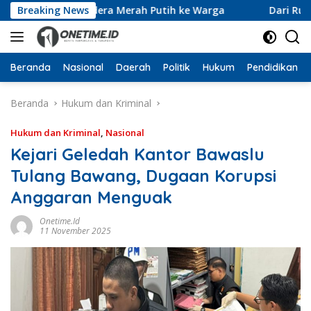
Langsung
 10 Ribu Bendera Merah Putih ke Warga
Breaking News
Dari Ruang Re
ke
konten
Beranda
Nasional
Daerah
Politik
Hukum
Pendidikan
Beranda
Hukum dan Kriminal
Hukum dan Kriminal
,
Nasional
Kejari Geledah Kantor Bawaslu
Tulang Bawang, Dugaan Korupsi
Anggaran Menguak
Onetime.id
11 November 2025