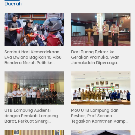
Daerah
Sambut Hari Kemerdekaan
Dari Ruang Rektor ke
Eva Dwiana Bagikan 10 Ribu
Gerakan Pramuka, Wan
Bendera Merah Putih ke
Jamaluddin Dipercaya
Warga
Bentuk Karakter Generasi
Muda
UTB Lampung Audiensi
MoU UTB Lampung dan
dengan Pemkab Lampung
Pesbar, Prof Sarono
Barat, Perkuat Sinergi
Tegaskan Komitmen Kampus
Tingkatkan Akses Pendidikan
Berdampak bagi
Tinggi
Masyarakat