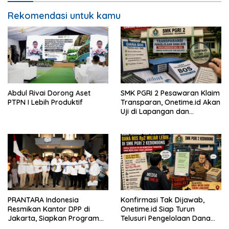
Rekomendasi untuk kamu
Abdul Rivai Dorong Aset
SMK PGRI 2 Pesawaran Klaim
PTPN I Lebih Produktif
Transparan, Onetime.id Akan
Uji di Lapangan dan
Verifikasi Dokumen Dana
BOS
PRANTARA Indonesia
Konfirmasi Tak Dijawab,
Resmikan Kantor DPP di
Onetime.id Siap Turun
Jakarta, Siapkan Program
Telusuri Pengelolaan Dana
Konsolidasi Nasional
BOS Rp2 Miliar Lebih di SMK