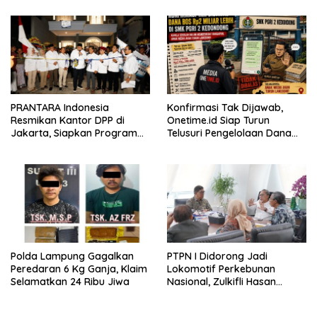
BOS
PRANTARA Indonesia
Konfirmasi Tak Dijawab,
Resmikan Kantor DPP di
Onetime.id Siap Turun
Jakarta, Siapkan Program
Telusuri Pengelolaan Dana
Konsolidasi Nasional
BOS Rp2 Miliar Lebih di SMK
PGRI 2 Kedondong
Polda Lampung Gagalkan
PTPN I Didorong Jadi
Peredaran 6 Kg Ganja, Klaim
Lokomotif Perkebunan
Selamatkan 24 Ribu Jiwa
Nasional, Zulkifli Hasan
Tekankan Inovasi dan
Ketahanan Pangan