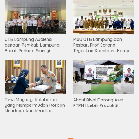
Muda
UTB Lampung Audiensi
MoU UTB Lampung dan
dengan Pemkab Lampung
Pesbar, Prof Sarono
Barat, Perkuat Sinergi
Tegaskan Komitmen Kampus
Tingkatkan Akses Pendidikan
Berdampak bagi
Tinggi
Masyarakat
Dewi Mayang: Kolaborasi
Abdul Rivai Dorong Aset
yang Mempermudah Korban
PTPN I Lebih Produktif
Mendapatkan Keadilan
Harus Terus Dilanjutkan