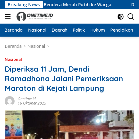
Langsung
an 10 Ribu Bendera Merah Putih ke Warga
Breaking News
Dari Ruang 
ke
konten
Beranda
Nasional
Daerah
Politik
Hukum
Pendidikan
Beranda
Nasional
Nasional
Diperiksa 11 Jam, Dendi
Ramadhona Jalani Pemeriksaan
Maraton di Kejati Lampung
Onetime.id
16 Oktober 2025