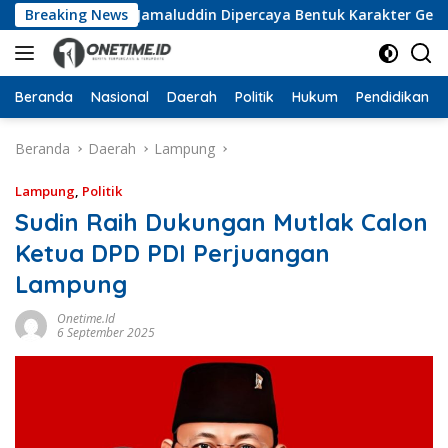
Langsung
ramuka, Wan Jamaluddin Dipercaya Bentuk Karakter Generasi 
Breaking News
ke
konten
Beranda
Nasional
Daerah
Politik
Hukum
Pendidikan
Beranda
Daerah
Lampung
Lampung
,
Politik
Sudin Raih Dukungan Mutlak Calon
Ketua DPD PDI Perjuangan
Lampung
Onetime.id
6 September 2025