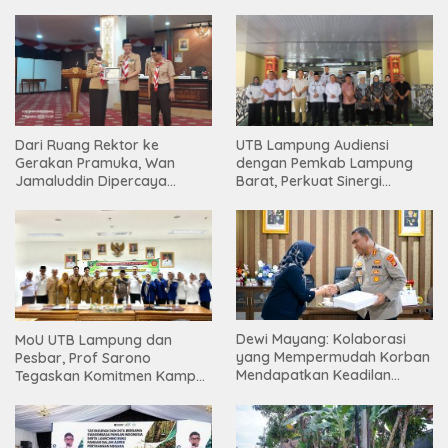
Dari Ruang Rektor ke
UTB Lampung Audiensi
Gerakan Pramuka, Wan
dengan Pemkab Lampung
Jamaluddin Dipercaya
Barat, Perkuat Sinergi
Bentuk Karakter Generasi
Tingkatkan Akses Pendidikan
Muda
Tinggi
Dewi Mayang: Kolaborasi
MoU UTB Lampung dan
yang Mempermudah Korban
Pesbar, Prof Sarono
Mendapatkan Keadilan
Tegaskan Komitmen Kampus
Harus Terus Dilanjutkan
Berdampak bagi
Masyarakat