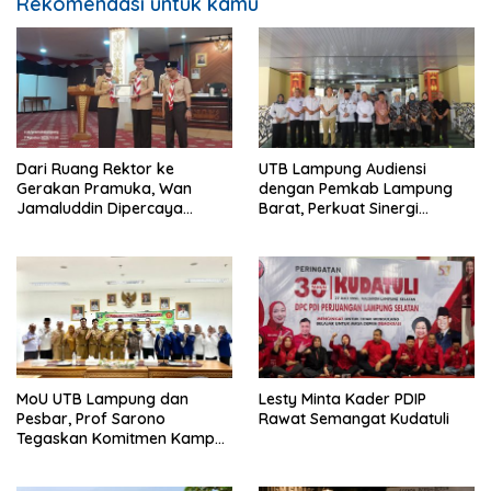
Rekomendasi untuk kamu
Dari Ruang Rektor ke
UTB Lampung Audiensi
Gerakan Pramuka, Wan
dengan Pemkab Lampung
Jamaluddin Dipercaya
Barat, Perkuat Sinergi
Bentuk Karakter Generasi
Tingkatkan Akses Pendidikan
Muda
Tinggi
MoU UTB Lampung dan
Lesty Minta Kader PDIP
Pesbar, Prof Sarono
Rawat Semangat Kudatuli
Tegaskan Komitmen Kampus
Berdampak bagi
Masyarakat