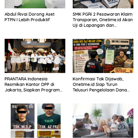
Abdul Rivai Dorong Aset
SMK PGRI 2 Pesawaran Klaim
PTPN I Lebih Produktif
Transparan, Onetime.id Akan
Uji di Lapangan dan
Verifikasi Dokumen Dana
BOS
PRANTARA Indonesia
Konfirmasi Tak Dijawab,
Resmikan Kantor DPP di
Onetime.id Siap Turun
Jakarta, Siapkan Program
Telusuri Pengelolaan Dana
Konsolidasi Nasional
BOS Rp2 Miliar Lebih di SMK
PGRI 2 Kedondong