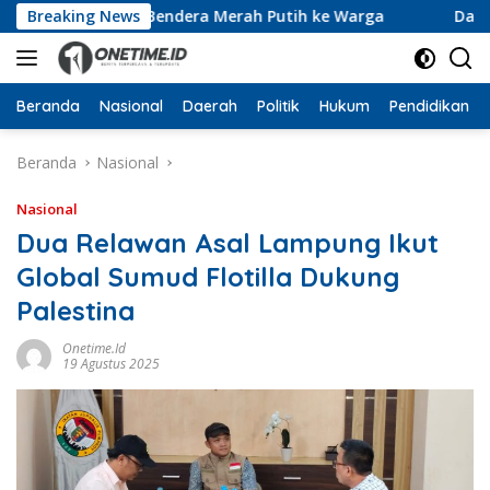
Langsung
an 10 Ribu Bendera Merah Putih ke Warga
Breaking News
Dari Ruang 
ke
konten
Beranda
Nasional
Daerah
Politik
Hukum
Pendidikan
Beranda
Nasional
Nasional
Dua Relawan Asal Lampung Ikut
Global Sumud Flotilla Dukung
Palestina
Onetime.id
19 Agustus 2025