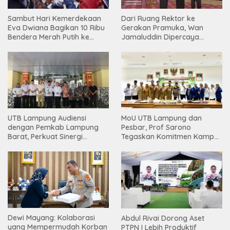
Sambut Hari Kemerdekaan
Dari Ruang Rektor ke
Eva Dwiana Bagikan 10 Ribu
Gerakan Pramuka, Wan
Bendera Merah Putih ke
Jamaluddin Dipercaya
Warga
Bentuk Karakter Generasi
Muda
UTB Lampung Audiensi
MoU UTB Lampung dan
dengan Pemkab Lampung
Pesbar, Prof Sarono
Barat, Perkuat Sinergi
Tegaskan Komitmen Kampus
Tingkatkan Akses Pendidikan
Berdampak bagi
Tinggi
Masyarakat
Dewi Mayang: Kolaborasi
Abdul Rivai Dorong Aset
yang Mempermudah Korban
PTPN I Lebih Produktif