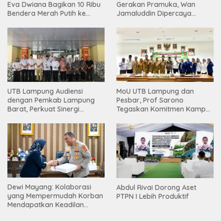
Eva Dwiana Bagikan 10 Ribu
Gerakan Pramuka, Wan
Bendera Merah Putih ke
Jamaluddin Dipercaya
Warga
Bentuk Karakter Generasi
Muda
UTB Lampung Audiensi
MoU UTB Lampung dan
dengan Pemkab Lampung
Pesbar, Prof Sarono
Barat, Perkuat Sinergi
Tegaskan Komitmen Kampus
Tingkatkan Akses Pendidikan
Berdampak bagi
Tinggi
Masyarakat
Dewi Mayang: Kolaborasi
Abdul Rivai Dorong Aset
yang Mempermudah Korban
PTPN I Lebih Produktif
Mendapatkan Keadilan
Harus Terus Dilanjutkan