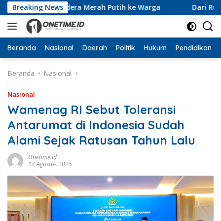
Langsung
10 Ribu Bendera Merah Putih ke Warga
Breaking News
Dari Ruang Rek
ke
konten
Beranda
Nasional
Daerah
Politik
Hukum
Pendidikan
Beranda
Nasional
Nasional
Wamenag RI Sebut Toleransi
Antarumat di Indonesia Sudah
Alami Sejak Ratusan Tahun Lalu
Onetime.id
14 Agustus 2025