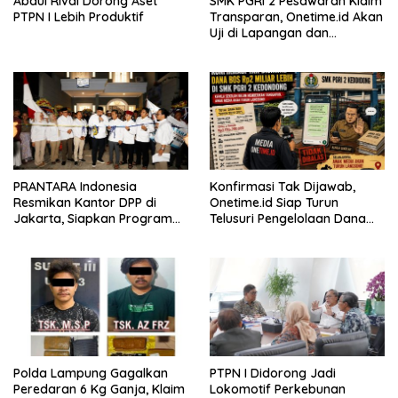
Abdul Rivai Dorong Aset
SMK PGRI 2 Pesawaran Klaim
PTPN I Lebih Produktif
Transparan, Onetime.id Akan
Uji di Lapangan dan
Verifikasi Dokumen Dana
BOS
PRANTARA Indonesia
Konfirmasi Tak Dijawab,
Resmikan Kantor DPP di
Onetime.id Siap Turun
Jakarta, Siapkan Program
Telusuri Pengelolaan Dana
Konsolidasi Nasional
BOS Rp2 Miliar Lebih di SMK
PGRI 2 Kedondong
Polda Lampung Gagalkan
PTPN I Didorong Jadi
Peredaran 6 Kg Ganja, Klaim
Lokomotif Perkebunan