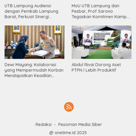
UTB Lampung Audiensi
MoU UTB Lampung dan
dengan Pemkab Lampung
Pesbar, Prof Sarono
Barat, Perkuat Sinergi
Tegaskan Komitmen Kampus
Tingkatkan Akses Pendidikan
Berdampak bagi
Tinggi
Masyarakat
Dewi Mayang: Kolaborasi
Abdul Rivai Dorong Aset
yang Mempermudah Korban
PTPN I Lebih Produktif
Mendapatkan Keadilan
Harus Terus Dilanjutkan
Redaksi
Pesoman Media Siber
@ onetime.id 2025