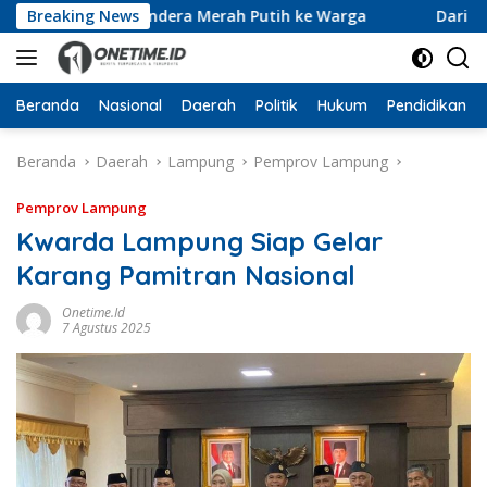
Langsung
10 Ribu Bendera Merah Putih ke Warga
Breaking News
Dari Ruang Rek
ke
konten
Beranda
Nasional
Daerah
Politik
Hukum
Pendidikan
Beranda
Daerah
Lampung
Pemprov Lampung
Pemprov Lampung
Kwarda Lampung Siap Gelar
Karang Pamitran Nasional
Onetime.id
7 Agustus 2025