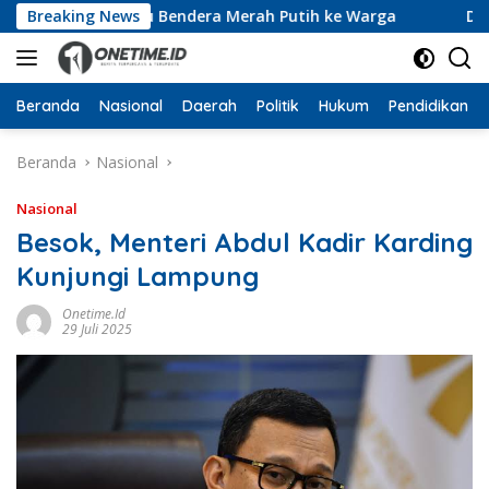
Langsung
kan 10 Ribu Bendera Merah Putih ke Warga
Breaking News
Dari Ruan
ke
konten
Beranda
Nasional
Daerah
Politik
Hukum
Pendidikan
Beranda
Nasional
Nasional
Besok, Menteri Abdul Kadir Karding
Kunjungi Lampung
Onetime.id
29 Juli 2025