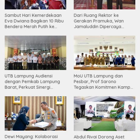
Sambut Hari Kemerdekaan
Dari Ruang Rektor ke
Eva Dwiana Bagikan 10 Ribu
Gerakan Pramuka, Wan
Bendera Merah Putih ke
Jamaluddin Dipercaya
Warga
Bentuk Karakter Generasi
Muda
UTB Lampung Audiensi
MoU UTB Lampung dan
dengan Pemkab Lampung
Pesbar, Prof Sarono
Barat, Perkuat Sinergi
Tegaskan Komitmen Kampus
Tingkatkan Akses Pendidikan
Berdampak bagi
Tinggi
Masyarakat
Dewi Mayang: Kolaborasi
Abdul Rivai Dorong Aset