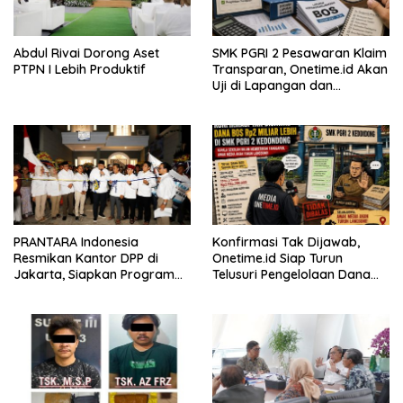
Abdul Rivai Dorong Aset
SMK PGRI 2 Pesawaran Klaim
PTPN I Lebih Produktif
Transparan, Onetime.id Akan
Uji di Lapangan dan
Verifikasi Dokumen Dana
BOS
PRANTARA Indonesia
Konfirmasi Tak Dijawab,
Resmikan Kantor DPP di
Onetime.id Siap Turun
Jakarta, Siapkan Program
Telusuri Pengelolaan Dana
Konsolidasi Nasional
BOS Rp2 Miliar Lebih di SMK
PGRI 2 Kedondong