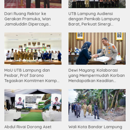
Dari Ruang Rektor ke
UTB Lampung Audiensi
Gerakan Pramuka, Wan
dengan Pemkab Lampung
Jamaluddin Dipercaya
Barat, Perkuat Sinergi
Bentuk Karakter Generasi
Tingkatkan Akses Pendidikan
Muda
Tinggi
Dewi Mayang: Kolaborasi
MoU UTB Lampung dan
yang Mempermudah Korban
Pesbar, Prof Sarono
Mendapatkan Keadilan
Tegaskan Komitmen Kampus
Harus Terus Dilanjutkan
Berdampak bagi
Masyarakat
Wali Kota Bandar Lampung
Abdul Rivai Dorong Aset