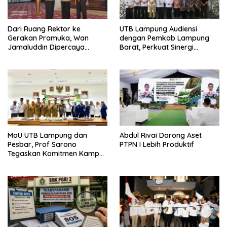
Dari Ruang Rektor ke
UTB Lampung Audiensi
Gerakan Pramuka, Wan
dengan Pemkab Lampung
Jamaluddin Dipercaya
Barat, Perkuat Sinergi
Bentuk Karakter Generasi
Tingkatkan Akses Pendidikan
Muda
Tinggi
MoU UTB Lampung dan
Abdul Rivai Dorong Aset
Pesbar, Prof Sarono
PTPN I Lebih Produktif
Tegaskan Komitmen Kampus
Berdampak bagi
Masyarakat