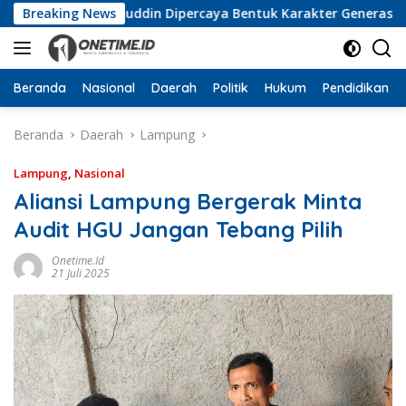
Langsung
 Wan Jamaluddin Dipercaya Bentuk Karakter Generasi Muda
Breaking News
ke
konten
Beranda
Nasional
Daerah
Politik
Hukum
Pendidikan
Beranda
Daerah
Lampung
Lampung
,
Nasional
Aliansi Lampung Bergerak Minta
Audit HGU Jangan Tebang Pilih
Onetime.id
21 Juli 2025