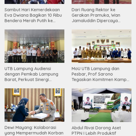
Sambut Hari Kemerdekaan
Dari Ruang Rektor ke
Eva Dwiana Bagikan 10 Ribu
Gerakan Pramuka, Wan
Bendera Merah Putih ke
Jamaluddin Dipercaya
Warga
Bentuk Karakter Generasi
Muda
UTB Lampung Audiensi
MoU UTB Lampung dan
dengan Pemkab Lampung
Pesbar, Prof Sarono
Barat, Perkuat Sinergi
Tegaskan Komitmen Kampus
Tingkatkan Akses Pendidikan
Berdampak bagi
Tinggi
Masyarakat
Dewi Mayang: Kolaborasi
Abdul Rivai Dorong Aset
yang Mempermudah Korban
PTPN I Lebih Produktif