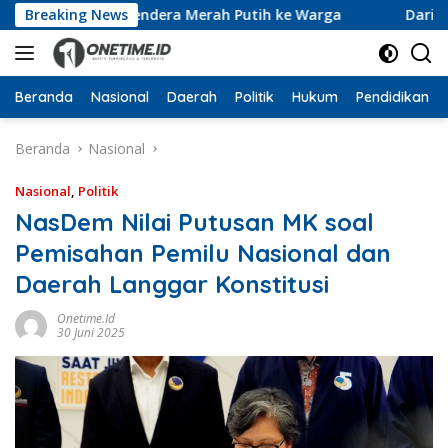
Langsung
 10 Ribu Bendera Merah Putih ke Warga
Breaking News
Dari Ruang R
ke
konten
Beranda
Nasional
Daerah
Politik
Hukum
Pendidikan
Beranda
Nasional
Nasional
,
Politik
NasDem Nilai Putusan MK soal
Pemisahan Pemilu Nasional dan
Daerah Langgar Konstitusi
Onetime.id
30 Juni 2025