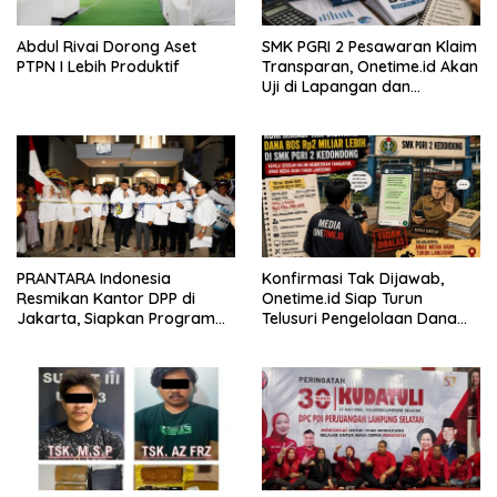
Abdul Rivai Dorong Aset
SMK PGRI 2 Pesawaran Klaim
PTPN I Lebih Produktif
Transparan, Onetime.id Akan
Uji di Lapangan dan
Verifikasi Dokumen Dana
BOS
PRANTARA Indonesia
Konfirmasi Tak Dijawab,
Resmikan Kantor DPP di
Onetime.id Siap Turun
Jakarta, Siapkan Program
Telusuri Pengelolaan Dana
Konsolidasi Nasional
BOS Rp2 Miliar Lebih di SMK
PGRI 2 Kedondong