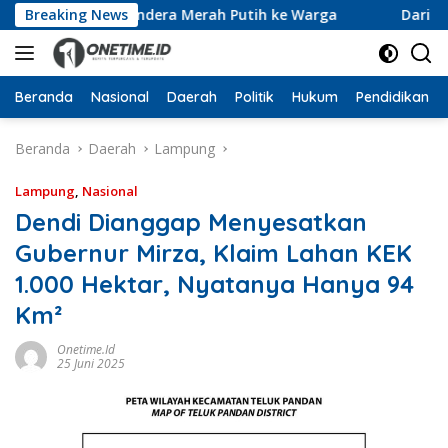
Langsung
0 Ribu Bendera Merah Putih ke Warga
Breaking News
Dari Ruang Rekt
ke
konten
Beranda
Nasional
Daerah
Politik
Hukum
Pendidikan
Beranda
Daerah
Lampung
Lampung
,
Nasional
Dendi Dianggap Menyesatkan
Gubernur Mirza, Klaim Lahan KEK
1.000 Hektar, Nyatanya Hanya 94
Km²
Onetime.id
25 Juni 2025