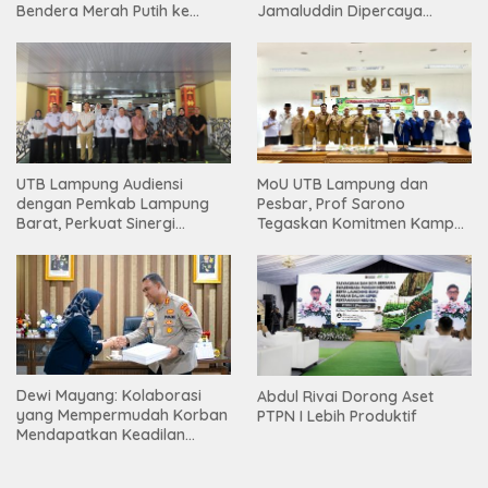
Bendera Merah Putih ke
Jamaluddin Dipercaya
Warga
Bentuk Karakter Generasi
Muda
UTB Lampung Audiensi
MoU UTB Lampung dan
dengan Pemkab Lampung
Pesbar, Prof Sarono
Barat, Perkuat Sinergi
Tegaskan Komitmen Kampus
Tingkatkan Akses Pendidikan
Berdampak bagi
Tinggi
Masyarakat
Dewi Mayang: Kolaborasi
Abdul Rivai Dorong Aset
yang Mempermudah Korban
PTPN I Lebih Produktif
Mendapatkan Keadilan
Harus Terus Dilanjutkan