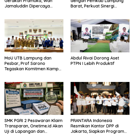
Gerakan Pramuka, Wan
dengan Pemkab Lampung
Jamaluddin Dipercaya
Barat, Perkuat Sinergi
Bentuk Karakter Generasi
Tingkatkan Akses Pendidikan
Muda
Tinggi
MoU UTB Lampung dan
Abdul Rivai Dorong Aset
Pesbar, Prof Sarono
PTPN I Lebih Produktif
Tegaskan Komitmen Kampus
Berdampak bagi
Masyarakat
SMK PGRI 2 Pesawaran Klaim
PRANTARA Indonesia
Transparan, Onetime.id Akan
Resmikan Kantor DPP di
Uji di Lapangan dan
Jakarta, Siapkan Program