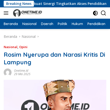
Langsung
t, Perkuat Sinergi Tingkatkan Akses Pendidikan Tinggi
Breaking News
ke
konten
Beranda
Nasional
Daerah
Politik
Hukum
Pendidikan
Beranda
Nasional
Nasional
,
Opini
Rosim Nyerupa dan Narasi Kritis Di
Lampung
Onetime.id
29 Mei 2025