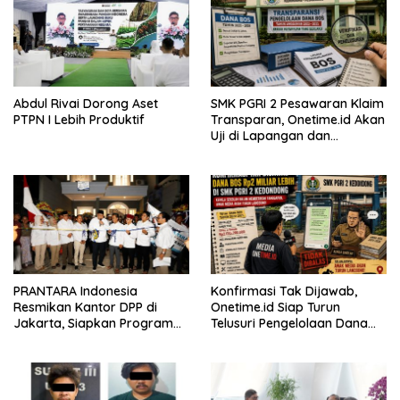
Abdul Rivai Dorong Aset
SMK PGRI 2 Pesawaran Klaim
PTPN I Lebih Produktif
Transparan, Onetime.id Akan
Uji di Lapangan dan
Verifikasi Dokumen Dana
BOS
PRANTARA Indonesia
Konfirmasi Tak Dijawab,
Resmikan Kantor DPP di
Onetime.id Siap Turun
Jakarta, Siapkan Program
Telusuri Pengelolaan Dana
Konsolidasi Nasional
BOS Rp2 Miliar Lebih di SMK
PGRI 2 Kedondong