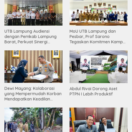
UTB Lampung Audiensi
MoU UTB Lampung dan
dengan Pemkab Lampung
Pesbar, Prof Sarono
Barat, Perkuat Sinergi
Tegaskan Komitmen Kampus
Tingkatkan Akses Pendidikan
Berdampak bagi
Tinggi
Masyarakat
Dewi Mayang: Kolaborasi
Abdul Rivai Dorong Aset
yang Mempermudah Korban
PTPN I Lebih Produktif
Mendapatkan Keadilan
Harus Terus Dilanjutkan