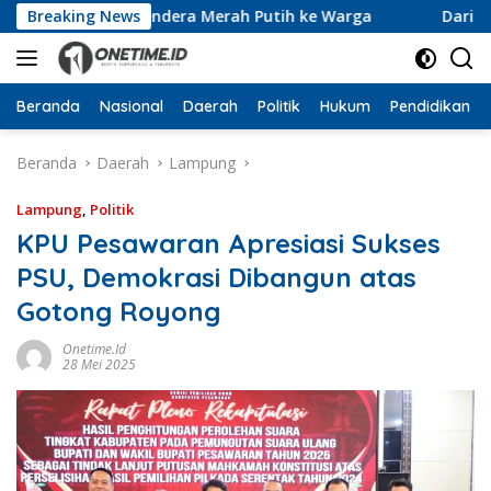
Langsung
 10 Ribu Bendera Merah Putih ke Warga
Breaking News
Dari Ruang Re
ke
konten
Beranda
Nasional
Daerah
Politik
Hukum
Pendidikan
Beranda
Daerah
Lampung
Lampung
,
Politik
KPU Pesawaran Apresiasi Sukses
PSU, Demokrasi Dibangun atas
Gotong Royong
Onetime.id
28 Mei 2025