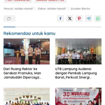
Penulis: Wildan Hanafi
Editor: Wildan Hanafi
Sumber Berita
Rekomendasi untuk kamu
Dari Ruang Rektor ke
UTB Lampung Audiensi
Gerakan Pramuka, Wan
dengan Pemkab Lampung
Jamaluddin Dipercaya
Barat, Perkuat Sinergi
Bentuk Karakter Generasi
Tingkatkan Akses Pendidikan
Muda
Tinggi