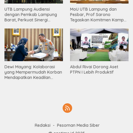
UTB Lampung Audiensi
MoU UTB Lampung dan
dengan Pemkab Lampung
Pesbar, Prof Sarono
Barat, Perkuat Sinergi
Tegaskan Komitmen Kampus
Tingkatkan Akses Pendidikan
Berdampak bagi
Tinggi
Masyarakat
Dewi Mayang: Kolaborasi
Abdul Rivai Dorong Aset
yang Mempermudah Korban
PTPN I Lebih Produktif
Mendapatkan Keadilan
Harus Terus Dilanjutkan
Redaksi
Pesoman Media Siber