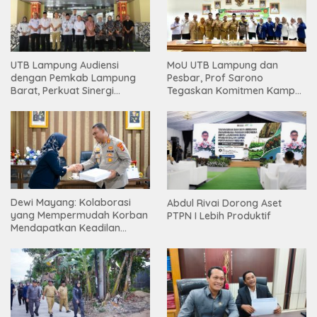
UTB Lampung Audiensi
MoU UTB Lampung dan
dengan Pemkab Lampung
Pesbar, Prof Sarono
Barat, Perkuat Sinergi
Tegaskan Komitmen Kampus
Tingkatkan Akses Pendidikan
Berdampak bagi
Tinggi
Masyarakat
Dewi Mayang: Kolaborasi
Abdul Rivai Dorong Aset
yang Mempermudah Korban
PTPN I Lebih Produktif
Mendapatkan Keadilan
Harus Terus Dilanjutkan