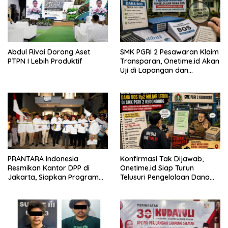
Abdul Rivai Dorong Aset
SMK PGRI 2 Pesawaran Klaim
PTPN I Lebih Produktif
Transparan, Onetime.id Akan
Uji di Lapangan dan
Verifikasi Dokumen Dana
BOS
PRANTARA Indonesia
Konfirmasi Tak Dijawab,
Resmikan Kantor DPP di
Onetime.id Siap Turun
Jakarta, Siapkan Program
Telusuri Pengelolaan Dana
Konsolidasi Nasional
BOS Rp2 Miliar Lebih di SMK
PGRI 2 Kedondong