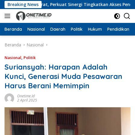
Langsung
pung Barat, Perkuat Sinergi Tingkatkan Akses Pendidikan Ti
Breaking News
ke
konten
Beranda
Nasional
Daerah
Politik
Hukum
Pendidikan
Beranda
Nasional
Nasional
,
Politik
Suriansyah: Harapan Adalah
Kunci, Generasi Muda Pesawaran
Harus Berani Memimpin
Onetime.id
2 April 2025