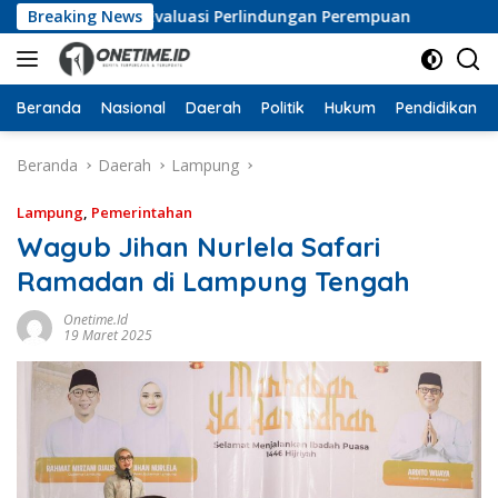
Langsung
ng Dorong Evaluasi Perlindungan Perempuan
Breaking News
Sambut Ha
ke
konten
Beranda
Nasional
Daerah
Politik
Hukum
Pendidikan
Beranda
Daerah
Lampung
Lampung
,
Pemerintahan
Wagub Jihan Nurlela Safari
Ramadan di Lampung Tengah
Onetime.id
19 Maret 2025