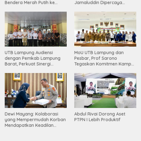
Bendera Merah Putih ke
Jamaluddin Dipercaya
Warga
Bentuk Karakter Generasi
Muda
UTB Lampung Audiensi
MoU UTB Lampung dan
dengan Pemkab Lampung
Pesbar, Prof Sarono
Barat, Perkuat Sinergi
Tegaskan Komitmen Kampus
Tingkatkan Akses Pendidikan
Berdampak bagi
Tinggi
Masyarakat
Dewi Mayang: Kolaborasi
Abdul Rivai Dorong Aset
yang Mempermudah Korban
PTPN I Lebih Produktif
Mendapatkan Keadilan
Harus Terus Dilanjutkan