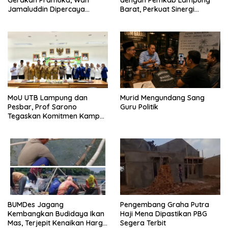
Gerakan Pramuka, Wan
dengan Pemkab Lampung
Jamaluddin Dipercaya
Barat, Perkuat Sinergi
Bentuk Karakter Generasi
Tingkatkan Akses Pendidikan
Muda
Tinggi
MoU UTB Lampung dan
Murid Mengundang Sang
Pesbar, Prof Sarono
Guru Politik
Tegaskan Komitmen Kampus
Berdampak bagi
Masyarakat
BUMDes Jagang
Pengembang Graha Putra
Kembangkan Budidaya Ikan
Haji Mena Dipastikan PBG
Mas, Terjepit Kenaikan Harga
Segera Terbit