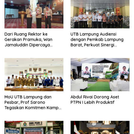
Dari Ruang Rektor ke
UTB Lampung Audiensi
Gerakan Pramuka, Wan
dengan Pemkab Lampung
Jamaluddin Dipercaya
Barat, Perkuat Sinergi
Bentuk Karakter Generasi
Tingkatkan Akses Pendidikan
Muda
Tinggi
MoU UTB Lampung dan
Abdul Rivai Dorong Aset
Pesbar, Prof Sarono
PTPN I Lebih Produktif
Tegaskan Komitmen Kampus
Berdampak bagi
Masyarakat