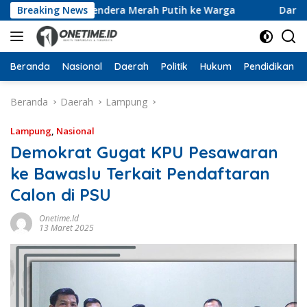
Langsung
an 10 Ribu Bendera Merah Putih ke Warga
Breaking News
Dari Ruang 
ke
konten
Beranda
Nasional
Daerah
Politik
Hukum
Pendidikan
Beranda
Daerah
Lampung
Lampung
,
Nasional
Demokrat Gugat KPU Pesawaran
ke Bawaslu Terkait Pendaftaran
Calon di PSU
Onetime.id
13 Maret 2025