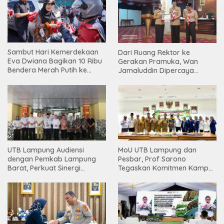
Sambut Hari Kemerdekaan
Dari Ruang Rektor ke
Eva Dwiana Bagikan 10 Ribu
Gerakan Pramuka, Wan
Bendera Merah Putih ke
Jamaluddin Dipercaya
Warga
Bentuk Karakter Generasi
Muda
UTB Lampung Audiensi
MoU UTB Lampung dan
dengan Pemkab Lampung
Pesbar, Prof Sarono
Barat, Perkuat Sinergi
Tegaskan Komitmen Kampus
Tingkatkan Akses Pendidikan
Berdampak bagi
Tinggi
Masyarakat