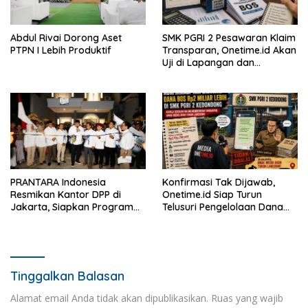
Abdul Rivai Dorong Aset
SMK PGRI 2 Pesawaran Klaim
PTPN I Lebih Produktif
Transparan, Onetime.id Akan
Uji di Lapangan dan
Verifikasi Dokumen Dana
BOS
PRANTARA Indonesia
Konfirmasi Tak Dijawab,
Resmikan Kantor DPP di
Onetime.id Siap Turun
Jakarta, Siapkan Program
Telusuri Pengelolaan Dana
Konsolidasi Nasional
BOS Rp2 Miliar Lebih di SMK
PGRI 2 Kedondong
Tinggalkan Balasan
Alamat email Anda tidak akan dipublikasikan.
Ruas yang wajib