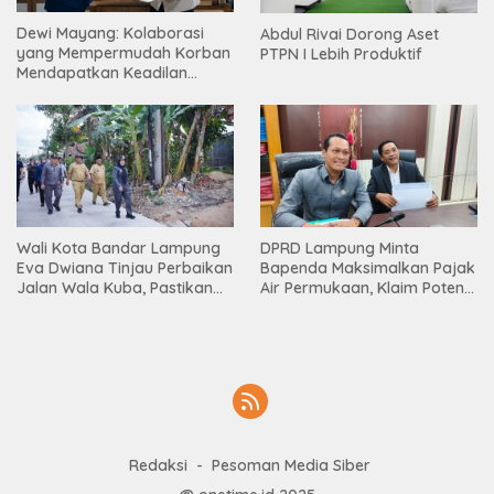
Dewi Mayang: Kolaborasi
Abdul Rivai Dorong Aset
yang Mempermudah Korban
PTPN I Lebih Produktif
Mendapatkan Keadilan
Harus Terus Dilanjutkan
Wali Kota Bandar Lampung
DPRD Lampung Minta
Eva Dwiana Tinjau Perbaikan
Bapenda Maksimalkan Pajak
Jalan Wala Kuba, Pastikan
Air Permukaan, Klaim Potensi
Mobilitas Warga Kembali
PAD Masih Besar
Lancar
Redaksi
Pesoman Media Siber