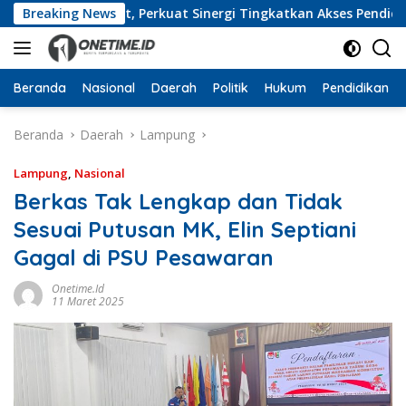
Langsung
ung Barat, Perkuat Sinergi Tingkatkan Akses Pendidikan Ting
Breaking News
ke
konten
Beranda
Nasional
Daerah
Politik
Hukum
Pendidikan
Beranda
Daerah
Lampung
Lampung
,
Nasional
Berkas Tak Lengkap dan Tidak
Sesuai Putusan MK, Elin Septiani
Gagal di PSU Pesawaran
Onetime.id
11 Maret 2025