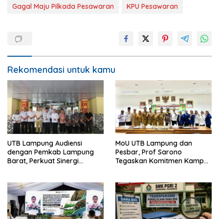
Gagal Maju Pilkada Pesawaran
KPU Pesawaran
Rekomendasi untuk kamu
UTB Lampung Audiensi
MoU UTB Lampung dan
dengan Pemkab Lampung
Pesbar, Prof Sarono
Barat, Perkuat Sinergi
Tegaskan Komitmen Kampus
Tingkatkan Akses Pendidikan
Berdampak bagi
Tinggi
Masyarakat