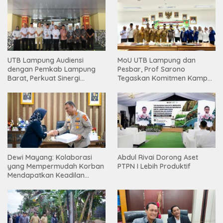
UTB Lampung Audiensi
MoU UTB Lampung dan
dengan Pemkab Lampung
Pesbar, Prof Sarono
Barat, Perkuat Sinergi
Tegaskan Komitmen Kampus
Tingkatkan Akses Pendidikan
Berdampak bagi
Tinggi
Masyarakat
Dewi Mayang: Kolaborasi
Abdul Rivai Dorong Aset
yang Mempermudah Korban
PTPN I Lebih Produktif
Mendapatkan Keadilan
Harus Terus Dilanjutkan