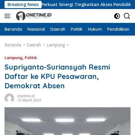
Langsung
Barat, Perkuat Sinergi Tingkatkan Akses Pendidikan Tinggi
Breaking News
ke
konten
Beranda
Nasional
Daerah
Politik
Hukum
Pendidikan
Beranda
Daerah
Lampung
Lampung
,
Politik
Supriyanto-Suriansyah Resmi
Daftar ke KPU Pesawaran,
Demokrat Absen
Onetime.id
10 Maret 2025