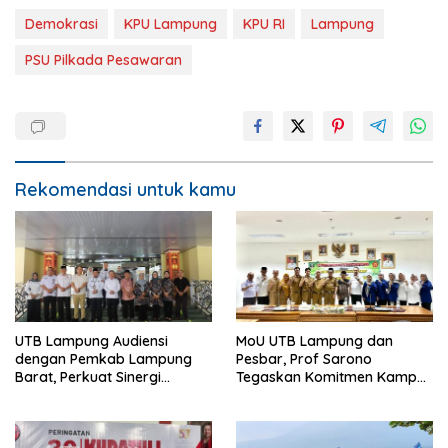
Demokrasi
KPU Lampung
KPU RI
Lampung
PSU Pilkada Pesawaran
Rekomendasi untuk kamu
UTB Lampung Audiensi
MoU UTB Lampung dan
dengan Pemkab Lampung
Pesbar, Prof Sarono
Barat, Perkuat Sinergi
Tegaskan Komitmen Kampus
Tingkatkan Akses Pendidikan
Berdampak bagi
Tinggi
Masyarakat