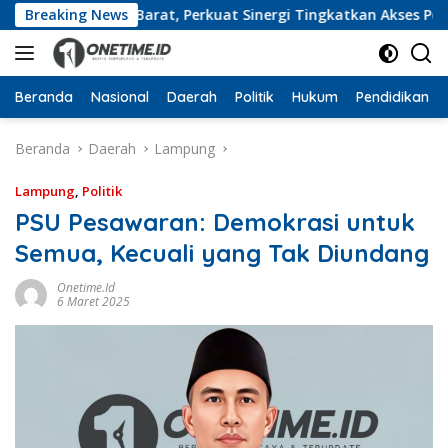
Langsung
b Lampung Barat, Perkuat Sinergi Tingkatkan Akses Pendidika
Breaking News
ke
konten
Beranda
Nasional
Daerah
Politik
Hukum
Pendidikan
Beranda
Daerah
Lampung
Lampung
,
Politik
PSU Pesawaran: Demokrasi untuk
Semua, Kecuali yang Tak Diundang
Onetime.id
6 Maret 2025