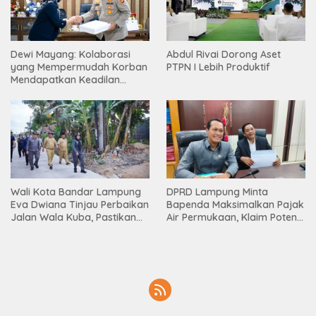
Dewi Mayang: Kolaborasi
Abdul Rivai Dorong Aset
yang Mempermudah Korban
PTPN I Lebih Produktif
Mendapatkan Keadilan
Harus Terus Dilanjutkan
Wali Kota Bandar Lampung
DPRD Lampung Minta
Eva Dwiana Tinjau Perbaikan
Bapenda Maksimalkan Pajak
Jalan Wala Kuba, Pastikan
Air Permukaan, Klaim Potensi
Mobilitas Warga Kembali
PAD Masih Besar
Lancar