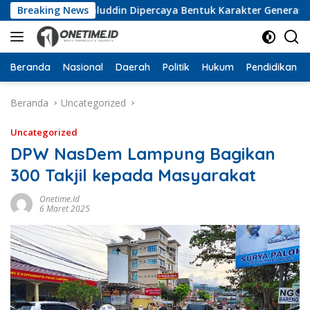
Langsung
a, Wan Jamaluddin Dipercaya Bentuk Karakter Generasi Muda
Breaking News
ke
konten
Beranda
Nasional
Daerah
Politik
Hukum
Pendidikan
Beranda
Uncategorized
Uncategorized
DPW NasDem Lampung Bagikan
300 Takjil kepada Masyarakat
Onetime.id
6 Maret 2025