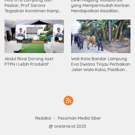
MoU UTB Lampung dan
Dewi Mayang: Kolaborasi
Pesbar, Prof Sarono
yang Mempermudah Korban
Tegaskan Komitmen Kampus
Mendapatkan Keadilan
Berdampak bagi
Harus Terus Dilanjutkan
Masyarakat
Abdul Rivai Dorong Aset
Wali Kota Bandar Lampung
PTPN I Lebih Produktif
Eva Dwiana Tinjau Perbaikan
Jalan Wala Kuba, Pastikan
Mobilitas Warga Kembali
Lancar
Redaksi
Pesoman Media Siber
@ onetime.id 2025