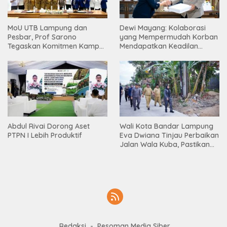
MoU UTB Lampung dan
Dewi Mayang: Kolaborasi
Pesbar, Prof Sarono
yang Mempermudah Korban
Tegaskan Komitmen Kampus
Mendapatkan Keadilan
Berdampak bagi
Harus Terus Dilanjutkan
Masyarakat
Abdul Rivai Dorong Aset
Wali Kota Bandar Lampung
PTPN I Lebih Produktif
Eva Dwiana Tinjau Perbaikan
Jalan Wala Kuba, Pastikan
Mobilitas Warga Kembali
Lancar
Redaksi
Pesoman Media Siber