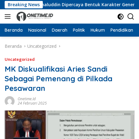
Langsung
uka, Wan Jamaluddin Dipercaya Bentuk Karakter Generasi Mud
Breaking News
ke
konten
Beranda
Nasional
Daerah
Politik
Hukum
Pendidikan
Beranda
Uncategorized
Uncategorized
MK Diskualifikasi Aries Sandi
Sebagai Pemenang di Pilkada
Pesawaran
Onetime.id
24 Februari 2025